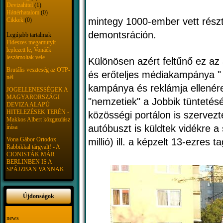
Devizahitel
(1)
Háttérhatalom
(0)
mintegy 1000-ember vett részt 
Cikkek
(0)
demontsráción.
Legújabb tartalmak
Fideszes megamutyit
leplezett le, Vonáék
leszámoltak vele
Különösen azért feltűnő ez az
Brutális veszteség az OTP-
és erőteljes médiakampánya "
nél
kampánya és reklámja ellenére 
JOGELLENESSÉGEK A
MAGYARORSZÁGI
"nemzetiek" a Jobbik tüntetés
DEVIZA ALAPÚ
HITELEZÉSEK TERÉN -
közösségi portálon is szervez
Makkos Albert közgazdász
autóbuszt is küldtek vidékre a 
írása
Vona Gábor Ortodox
millió) ill. a képzelt 13-ezres 
Rabbikkal tárgyalt! - A
CIONISTÁK MÁR
BERLINBEN IS A
SPÁJZBAN VANNAK
Újdonságok
news