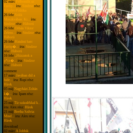
02 márc
Felbomlik az
Európ...
írta:
Sindzse
rész:
Közélet-Politika
26 febr
Sokk
Moszkvában: Ki...
írta:
Sindzse
rész:
Háború
26 febr
Orbán Viktor
Zelens...
írta:
Sindzse
rész:
Háború
26 febr
Hatalmi harc
Európ�...
írta:
Sindzse
rész:
Háború
16 febr
„Húzzatok a
p*cs�...
írta:
Sindzse
rész:
Háború
comment
17 márc
Javában dúl a
hide...
írta: Ropi rész:
Hírek
05 máj
Nagyházi Zoltán
k�...
írta: Ipam rész:
Hírek
25 máj
Tíz százalékkal k...
írta: Alex rész:
Hírek
21 máj
Bertha Szilvia:
Mind...
írta: Alex rész:
Hírek
download
02 márc
A Jobbik