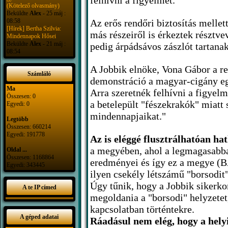
felhívni a figyelmet.
(Kötelező olvasmány)
Beküldte
Alex
- 25 máj :
08:58
Az erős rendőri biztosítás melle
[Hírek] Bertha Szilvia:
más részeiről is érkeztek résztve
Mindennapok Hősei
Beküldte
Alex
- 21 máj :
pedig árpádsávos zászlót tartana
08:54
A Jobbik elnöke, Vona Gábor a re
Számláló
demonstráció a magyar-cigány eg
Ma
Arra szeretnék felhívni a figyel
Összesen: 0
a betelepült "fészekrakók" miatt 
Egyedi: 0
mindennapjaikat."
Legtöbb
Összesen: 660214
Egyedi: 191778
Az is eléggé flusztrálhatóan ha
a megyében, ahol a legmagasabbak
Oldal ...
Összesen: 1168864
eredményei és így ez a megye (B
Egyedi: 343445
ilyen csekély létszámű "borsodit
Úgy tűnik, hogy a Jobbik sikerk
A te IP címed
megoldania a "borsodi" helyzetet
kapcsolatban történtekre.
A géped adatai
Ráadásul nem elég, hogy a hely