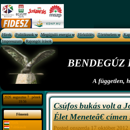
Hírek
Politikusok
Megújjuló energia
Hírküldés
Történelem
Kap
Impresszum
Rajongói írások
BENDEGÚZ 
A független, 
2026. augusztus 7 . péntek
19:56
Csúfos bukás volt a 
Élet Meneteâ€ címen 
Főmenü
Hírek
Posted onszerda 17 október 2012
Politikusok