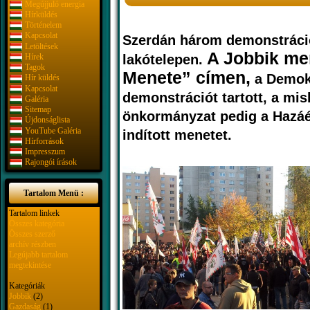
Megújjuló energia
Hírküldés
Történelem
Kapcsolat
Szerdán három demonstrációt
Letöltések
A Jobbik men
Hírek
lakótelepen.
Tagok
Menete” címen,
a Demokr
Hír küldés
Kapcsolat
demonstrációt tartott, a mis
Galéria
Sitemap
önkormányzat pedig a Hazáér
Újdonságlista
YouTube Galéria
indított menetet.
Hírforrások
Impresszum
Rajongói írások
Tartalom Menü :
Tartalom linkek
Összes kategória
Összes szerző
archív részben
Legújabb tartalom
megtekintése
Kategóriák
Jobbik
(2)
Gazdaság
(1)