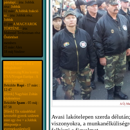
pártalapí...
írta: Jobbik
rész:
Jobbik
02 márc
A Jobbik frakció
sz...
írta: Jobbik rész:
Jobbik
07 jún
A MAGYAROK
TÖRTÉNE...
írta:
Mahmúd Terdzsüman rész:
Őstörténet
members
25 márc Alex
18 máj Sindzse
[Hírek] Javában dúl a
hidegháború! -
Oroszország/Kína kontra
USA/Nyugat-Európa - A
valós háttérről....
Beküldte
Ropi
- 17 márc :
12:47
[Hírek] Nagyházi Zoltán
közleménye
Beküldte
Ipam
- 05 máj :
A Új Mag
07:58
[Hírek] Tíz százalékkal
Avasi lakótelepen szerda délután; 
kevesebb gyerek született
mint egy éve + a Jobbik
viszonyokra, a munkanélküliségr
álláspontja a
gyermekszületésről