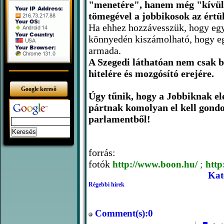
"menetére", hanem még "kívül
tömegével a jobbikosok az értü
Ha ehhez hozzávesszük, hogy egy 
könnyedén kiszámolható, hogy egy
armada.
A Szegedi láthatóan nem csak b
hitelére és mozgósító erejére.
Google kereső
Úgy tűnik, hogy a Jobbiknak ele
pártnak komolyan el kell gondo
parlamentből!
forrás:
fotók
;
http://www.boon.hu/
http
Kat
Régebbi hírek
Comment(s):0