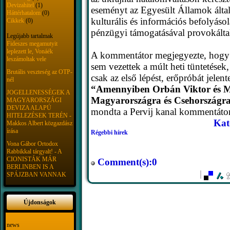
Devizahitel
(1)
eseményt az Egyesült Államok által
Háttérhatalom
(0)
kulturális és információs befolyáso
Cikkek
(0)
pénzügyi támogatásával provokálta
Legújabb tartalmak
Fideszes megamutyit
leplezett le, Vonáék
A kommentátor megjegyezte, hogy
leszámoltak vele
sem vezettek a múlt heti tüntetések
Brutális veszteség az OTP-
csak az első lépést, erőpróbát jelente
nél
“Amennyiben Orbán Viktor és Mi
JOGELLENESSÉGEK A
Magyarországra és Csehországr
MAGYARORSZÁGI
DEVIZA ALAPÚ
mondta a Pervij kanal kommentátor
HITELEZÉSEK TERÉN -
Kat
Makkos Albert közgazdász
írása
Régebbi hírek
Vona Gábor Ortodox
Rabbikkal tárgyalt! - A
CIONISTÁK MÁR
Comment(s):0
BERLINBEN IS A
SPÁJZBAN VANNAK
Újdonságok
news