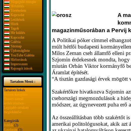
Megújjuló energia
Hírküldés
Történelem
A ma
Kapcsolat
Letöltések
komm
Hírek
Tagok
magazinműsorában a Pervij ka
Hír küldés
Kapcsolat
A Politikai póker címmel elhangzot
Galéria
múlt hétfői budapesti kormányellenes 
Sitemap
Újdonságlista
Milos Zeman cseh államfő elleni pr
YouTube Galéria
Szjomin érdekesnek mondta, hogy a 
Hírforrások
Impresszum
miután Orbán Viktor kormányfő beje
Rajongói írások
Áramlat építését.
“A tisztán gazdasági érvek mögött va
Tartalom Menü :
Tartalom linkek
Szakértőkre hivatkozva Szjomin az
Összes kategória
csehországi megmozdulások a hidegh
Összes szerző
archív részben
módszer, az úgynevezett puha erő al
Legújabb tartalom
megtekintése
Az összeállításban több szakértőt is
Kategóriák
amerikai politológusokat, akik azt 
Jobbik
(2)
az ukrajnai hatalomváltáson keresz
Gazdaság
(1)