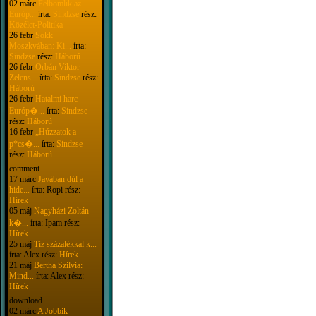
02 márc
Felbomlik az
Európ...
írta:
Sindzse
rész:
Közélet-Politika
26 febr
Sokk
Moszkvában: Ki...
írta:
Sindzse
rész:
Háború
26 febr
Orbán Viktor
Zelens...
írta:
Sindzse
rész:
Háború
26 febr
Hatalmi harc
Európ�...
írta:
Sindzse
rész:
Háború
16 febr
„Húzzatok a
p*cs�...
írta:
Sindzse
rész:
Háború
comment
17 márc
Javában dúl a
hide...
írta: Ropi rész:
Hírek
05 máj
Nagyházi Zoltán
k�...
írta: Ipam rész:
Hírek
25 máj
Tíz százalékkal k...
írta: Alex rész:
Hírek
21 máj
Bertha Szilvia:
Mind...
írta: Alex rész:
Hírek
download
02 márc
A Jobbik