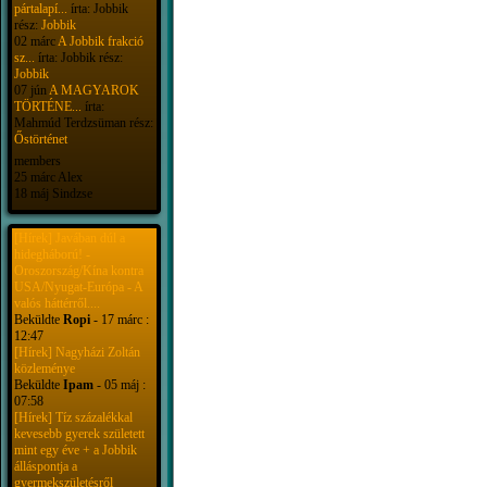
pártalapí...
írta: Jobbik
rész:
Jobbik
02 márc
A Jobbik frakció
sz...
írta: Jobbik rész:
Jobbik
07 jún
A MAGYAROK
TÖRTÉNE...
írta:
Mahmúd Terdzsüman rész:
Őstörténet
members
25 márc Alex
18 máj Sindzse
[Hírek] Javában dúl a
hidegháború! -
Oroszország/Kína kontra
USA/Nyugat-Európa - A
valós háttérről....
Beküldte
Ropi
- 17 márc :
12:47
[Hírek] Nagyházi Zoltán
közleménye
Beküldte
Ipam
- 05 máj :
07:58
[Hírek] Tíz százalékkal
kevesebb gyerek született
mint egy éve + a Jobbik
álláspontja a
gyermekszületésről