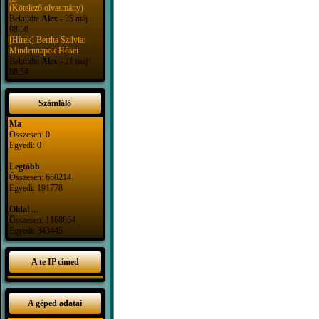
(Kötelező olvasmány)
Beküldte
Alex
- 25 máj :
08:58
[Hírek] Bertha Szilvia:
Mindennapok Hősei
Beküldte
Alex
- 21 máj :
08:54
Számláló
Ma
Összesen: 0
Egyedi: 0
Legtöbb
Összesen: 660214
Egyedi: 191778
Oldal ...
Összesen: 1168864
Egyedi: 343445
A te IP címed
A géped adatai