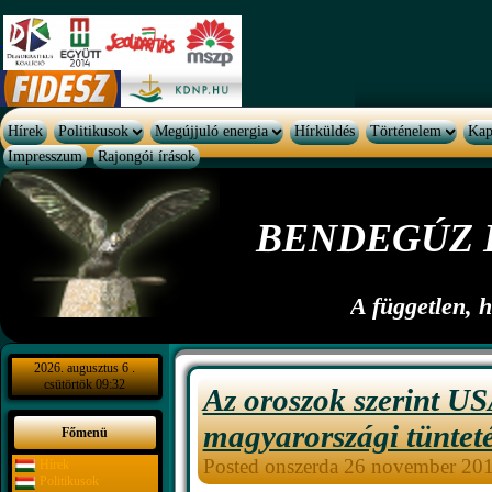
Hírek
Politikusok
Megújjuló energia
Hírküldés
Történelem
Kap
Impresszum
Rajongói írások
BENDEGÚZ 
A független, 
2026. augusztus 6 .
csütörtök 09:32
Az oroszok szerint US
magyarországi tüntet
Főmenü
Posted onszerda 26 november 20
Hírek
Politikusok