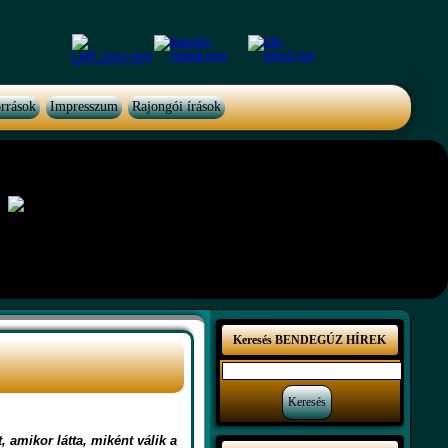
rrások
Impresszum
Rajongói írások
Keresés BENDEGÚZ HÍREK
 amikor látta, miként válik a