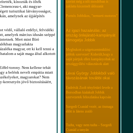
szerint még a női mosdóban is
ítették, kínozták és ölték
zaklatta kiszemelt áldozatát
Clemenceau-t, aki magyar-
gett turisztikai látványosságot,
Pornós Jobbikos, "nemzeti motoros"
kán, amelynek az újjáépítés
 védő, vállaló erdélyi, felvidéki
Az igazi hazaárulás: az
att, amelyek március idusán széppé
ország önlejárató-kampányát
büntetnek. Mert mint Bíró
támogatja Jobbik
zalékban magyarlakta
zaléka magyar, ott ki kell tenni a
Megbukott a szigetszentmiklósi
hatalom a saját maga által alkotott
jobbik szervezet! Kiderült,hogy a
saját pártjuk ellen kampányoltak az
országgyűlési választások alatt
iffel-torony. Nem kellene tehát
gy a belénk nevelt empátia miatt
Lévai György Jobbikból való
t székelyeket, magyarokat? Nem
távozásának további okai
keresztyén jövő biztosításáért,
Endrésik Zsolt tényfetáró levele a
Borsodban kialakult Jobbik
szervezetek feloszlatása kapcsán
Szegedi Csanád vezér, az önmaga
előtt is látens zsidó
Tudta, vagy nem tudta – Szegedi
Csanád a tanyán