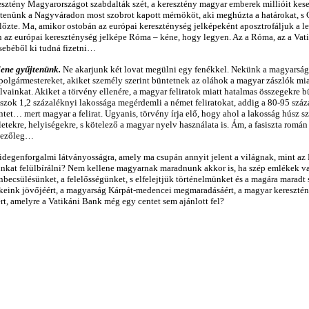
sztény Magyarországot szabdalták szét, a keresztény magyar emberek millióit keser
jtenünk a Nagyváradon most szobrot kapott mérnököt, aki meghúzta a határokat, s 
őzte. Ma, amikor ostobán az európai kereszténység jelképeként aposztrofáljuk a leé
az európai kereszténység jelképe Róma – kéne, hogy legyen. Az a Róma, az a Vati
zsebéből ki tudná fizetni…
ene gyűjtenünk.
Ne akarjunk két lovat megülni egy fenékkel. Nekünk a magyarságot
olgármestereket, akiket személy szerint büntetnek az oláhok a magyar zászlók mi
falvainkat. Akiket a törvény ellenére, a magyar feliratok miatt hatalmas összegekre 
szok 1,2 százaléknyi lakossága megérdemli a német feliratokat, addig a 80-95 szá
tet… mert magyar a felirat. Ugyanis, törvény írja elő, hogy ahol a lakosság húsz szá
letekre, helyiségekre, s kötelező a magyar nyelv használata is. Ám, a fasiszta román 
kezőleg…
idegenforgalmi látványosságra, amely ma csupán annyit jelent a világnak, mint az E
unkat felülbírálni? Nem kellene magyarnak maradnunk akkor is, ha szép emlékek va
nbecsülésünket, a felelősségünket, s elfelejtjük történelmünket és a magára marad
eink jövőjéért, a magyarság Kárpát-medencei megmaradásáért, a magyar keresztény-
ért, amelyre a Vatikáni Bank még egy centet sem ajánlott fel?