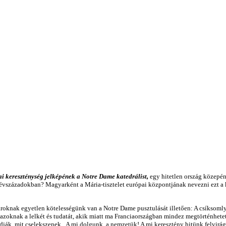
i kereszténység jelképének a Notre Dame katedrálist,
egy hitetlen ország közepé
t évszázadokban? Magyarként a Mária-tisztelet európai központjának nevezni ezt a 
knak egyetlen kötelességünk van a Notre Dame pusztulását illetően: A csíksomly
 azoknak a lelkét és tudatát, akik miatt ma Franciaországban mindez megtörténhetet
ják, mit cselekszenek. A mi dolgunk, a nemzetük! A mi keresztény hitünk felvirágo