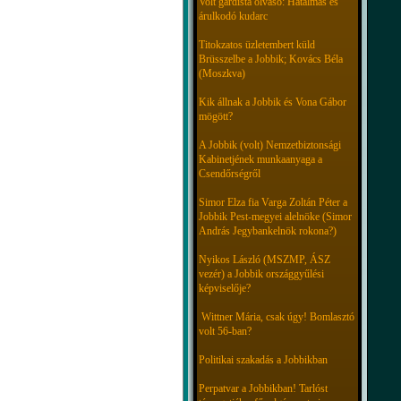
Volt gárdista olvasó: Hatalmas és
árulkodó kudarc
Titokzatos üzletembert küld
Brüsszelbe a Jobbik; Kovács Béla
(Moszkva)
Kik állnak a Jobbik és Vona Gábor
mögött?
A Jobbik (volt) Nemzetbiztonsági
Kabinetjének munkaanyaga a
Csendőrségről
Simor Elza fia Varga Zoltán Péter a
Jobbik Pest-megyei alelnöke (Simor
András Jegybankelnök rokona?)
Nyikos László (MSZMP, ÁSZ
vezér) a Jobbik országgyűlési
képviselője?
Wittner Mária, csak úgy! Bomlasztó
volt 56-ban?
Politikai szakadás a Jobbikban
Perpatvar a Jobbikban! Tarlóst