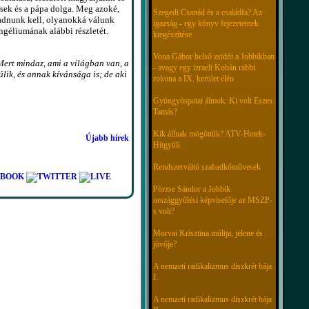
rsek és a pápa dolga. Meg azoké,
Szegedi Csanád és a családfa? Az
 adnunk kell, olyanokká válunk
igazság - egy könyv fejezeteinek
géliumának alábbi részletét.
kiegészítése
Vona Gábor belső zsidói a Jobbikban
 Mert mindaz, ami a világban van, a
- avagy egy izraeli Kohán rabbi
úlik, és annak kívánsága is; de aki
rokona a IX. kerület élén
Gyöngyöspatai álmok. Ki volt Eszes
Tamás?
Kik állnak mögöttük? ATV-Hetek-
Újabb hírek
Hitgyüli
Rendszerváltó szabadkőművesek
Pörzse Sándor a Jobbik
országgyűlési képviselője az MSZP-
s volt?
Morvai Krisztina múltja, jelene és
jövője?
A nemzeti radikalizmus diszkrét bája
I.
A nemzeti radikalizmus diszkrét bája