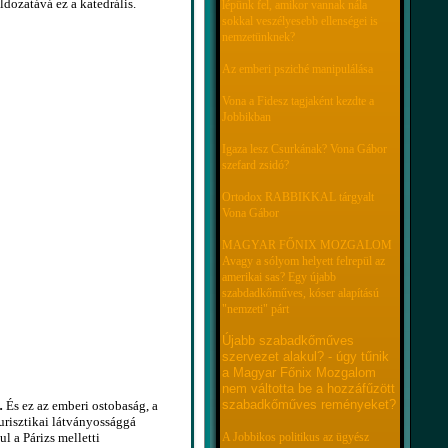
dozatává ez a katedrális.
lépünk fel, amikor vannak nála
sokkal veszélyesebb ellenségei is
nemzetünknek?
Az emberi psziché manipulálása
Vona a Fidesz tagjaként kezdte a
Jobbikban
Igaza lesz Csurkának? Vona Gábor
szefard zsidó?
Ortodox RABBIKKAL tárgyalt
Vona Gábor
MAGYAR FŐNIX MOZGALOM
Avagy a sólyom helyett felrepül az
amerikai sas? Egy újabb
szabdadkőműves, kóser alapítású
"nemzeti" párt
Újabb szabadkőműves
szervezet alakul? - úgy tűnik
a Magyar Főnix Mozgalom
nem váltotta be a hozzáfűzött
szabadkőműves reményeket?
.
És ez az emberi ostobaság, a
urisztikai látványossággá
A Jobbikos politikus az ügyész
 a Párizs melletti