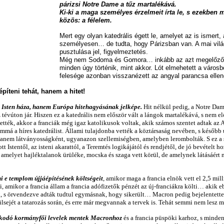
párizsi Notre Dame a tűz martalékává.
Ki-ki a maga személyes érzelmeit írta le, s ezekben 
közös: a félelem.
Mert egy olyan katedrális égett le, amelyet az is ismert, 
személyesen… de tudta, hogy Párizsban van. A mai vilá
pusztulása jel, figyelmeztetés.
Még nem Sodoma és Gomora… inkább az azt megelőző in
minden úgy történik, mint akkor. Lót elmehetett a város
felesége azonban visszanézett az angyal parancsa elle
píteni tehát, hanem a hitet!
Isten háza, hanem Európa hitehagyásának jelképe.
Hit nélkül pedig, a Notre Dam
 tévúton jár. Hiszen ez a katedrális nem először vált a lángok martalékává, s nem el
tették, akkor a franciák még igaz katolikusok voltak, akik számos szentet adtak a
ommá a híres katedrálist. Állami tulajdonba vették a köztársaság nevében, s később ú
rt, hanem látványosságként, ugyanazon szellemiségben, amelyben lerombolták. S ez a
tt Istentől, az isteni akarattól, a Teremtés logikájától és rendjétől, de jó bevételt h
amelyet hajléktalanok ürüléke, mocska és szaga vett körül, de amelynek látásáért n
i e templom újjáépítésének költségeit
, amikor maga a francia elnök vett el 2,5 milli
 amikor a francia állam a francia adófizetők pénzét az új-franciákra költi… akik e
s örvendezve adták tudtul egymásnak, hogy sikerült… Macron pedig bejelentette,
sejét a tatarozás során, és erre már megvannak a tervek is. Tehát semmi nem lesz m
úskodó kormányfői levelek mentek Macronhoz
és a francia püspöki karhoz, s minden