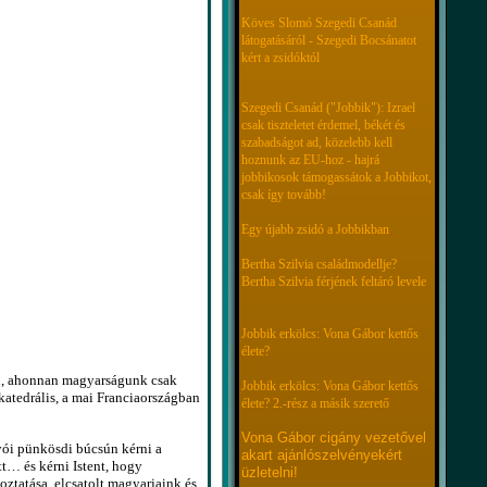
Köves Slomó Szegedi Csanád
látogatásáról - Szegedi Bocsánatot
kért a zsidóktól
Szegedi Csanád ("Jobbik"): Izrael
csak tiszteletet érdemel, békét és
szabadságot ad, közelebb kell
hoznunk az EU-hoz - hajrá
jobbikosok támogassátok a Jobbikot,
csak így tovább!
Egy újabb zsidó a Jobbikban
Bertha Szilvia családmodellje?
Bertha Szilvia férjének feltáró levele
Jobbik erkölcs: Vona Gábor kettős
élete?
n, ahonnan magyarságunk csak
Jobbik erkölcs: Vona Gábor kettős
katedrális, a mai Franciaországban
élete? 2.-rész a másik szerető
Vona Gábor cigány vezetővel
ói pünkösdi búcsún kérni a
akart ajánlószelvényekért
t… és kérni Istent, hogy
üzletelni!
ztatása, elcsatolt magyarjaink és