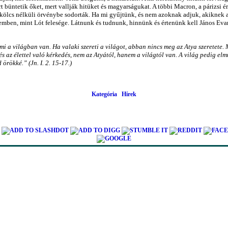
 büntetik őket, mert vallják hitüket és magyarságukat. A többi Macron, a párizsi é
 erkölcs nélküli örvénybe sodorták. Ha mi gyűjtünk, és nem azoknak adjuk, akiknek
ben, mint Lót felesége. Látnunk és tudnunk, hinnünk és értenünk kell János Evan
 ami a világban van. Ha valaki szereti a világot, abban nincs meg az Atya szeretete.
és az élettel való kérkedés, nem az Atyától, hanem a világtól van. A világ pedig elm
örökké.” (Jn. I. 2. 15-17.)
Kategória
Hírek