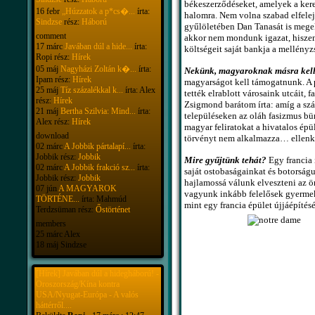
békeszerződéseket, amelyek a kere
16 febr
„Húzzatok a p*cs�...
írta:
halomra. Nem volna szabad elfele
Sindzse
rész:
Háború
gyűlöletében Dan Tanasát is megel
comment
akkor nem mondunk igazat, hiszen 
17 márc
Javában dúl a hide...
írta:
költségeit saját bankja a mellény
Ropi rész:
Hírek
05 máj
Nagyházi Zoltán k�...
írta:
Nekünk, magyaroknak másra kell
Ipam rész:
Hírek
magyarságot kell támogatnunk. A p
25 máj
Tíz százalékkal k...
írta: Alex
tették elrablott városaink utcáit, 
rész:
Hírek
Zsigmond barátom írta: amíg a szá
21 máj
Bertha Szilvia: Mind...
írta:
településeken az oláh fasizmus bün
Alex rész:
Hírek
magyar feliratokat a hivatalos épü
download
törvényt nem alkalmazza… ellen
02 márc
A Jobbik pártalapí...
írta:
Jobbik rész:
Jobbik
Mire gyűjtünk tehát?
Egy francia 
02 márc
A Jobbik frakció sz...
írta:
saját ostobaságainkat és botorság
Jobbik rész:
Jobbik
hajlamossá válunk elveszteni az ö
07 jún
A MAGYAROK
vagyunk inkább felelősek gyermek
TÖRTÉNE...
írta: Mahmúd
mint egy francia épület újjáépítés
Terdzsüman rész:
Őstörténet
members
25 márc Alex
18 máj Sindzse
[Hírek] Javában dúl a hidegháború! -
Oroszország/Kína kontra
USA/Nyugat-Európa - A valós
háttérről....