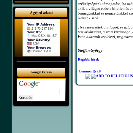
székelységünk támogatása, ha azért
akik a világot ebbe a hitetlen és
A géped adatai
önmagunkkal és nemzetünkkel szem
Nekünk szól…
„Ne szeressétek a világot, se azt,
test kívánsága, a szem kívánsága, 
Isten akaratát cselekszi, megmarad 
Stoffán György
Régebbi hírek
Comment(s):0
Google kereső