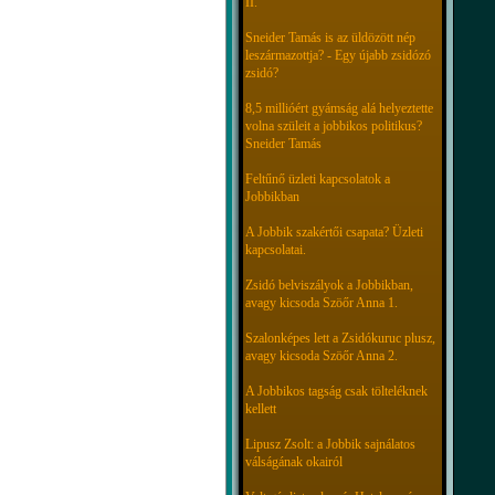
II.
Sneider Tamás is az üldözött nép
leszármazottja? - Egy újabb zsidózó
zsidó?
8,5 millióért gyámság alá helyeztette
volna szüleit a jobbikos politikus?
Sneider Tamás
Feltűnő üzleti kapcsolatok a
Jobbikban
A Jobbik szakértői csapata? Üzleti
kapcsolatai.
Zsidó belviszályok a Jobbikban,
avagy kicsoda Szöőr Anna 1.
Szalonképes lett a Zsidókuruc plusz,
avagy kicsoda Szöőr Anna 2.
A Jobbikos tagság csak tölteléknek
kellett
Lipusz Zsolt: a Jobbik sajnálatos
válságának okairól