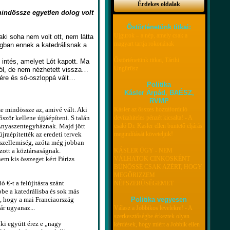
Érdekes oldalak
mindössze egyetlen dolog volt
Őstörténetünk titkai:
Ujgurok – a nép, amely csak a
aki soha nem volt ott, nem látta
magyart tartja rokonának
gban ennek a katedrálisnak a
Őstörténetünk titkai, Tárihi
tés, amelyet Lót kapott. Ma
Üngürüsz
ból, de nem nézhetett vissza…
nére és só-oszloppá vált…
Politika
Kásler Árpád, BAÉSZ,
RVMP
Kásler az összes hozzáforduló
e mindössze az, amivé vált. Aki
devizahiteles pénzét kicsalta! - A
őször kellene újjáépíteni. S talán
csaló Dr. Kasler ellen büntető eljárás
z Anyaszentegyháznak. Majd jött
megindítását követeljük!
jraépítették az eredeti tervek
 szellemiség, azóta még jobban
KÁSLER ÜGY - NEM
ozott a köztársaságnak.
VÁLHATOK CINKOSKÉNT
em kis összeget kért Párizs
BŰNÖSSÉ CSAK AZÉRT, HOGY
MEGŐRIZZEM
ó €-t a felújításra szánt
NÉPSZERŰSÉGEMET
bbe a katedrálisba és sok más
Politika vegyesen
 hogy a mai Franciaország
ár ugyanaz...
Válasz a Jobbikos levelekre! - A
szerkesztőségbe érkeztek olyan
ki együtt érez e „nagy
kérdések, hogy miért a Jobbik ellen