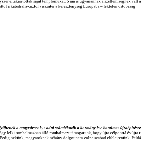
szer eltakarították saját templomukat. S ma is ugyanannak a szellemiségnek vált ál
ől a katedrális-tűztől visszatér a kereszténység Európába – féktelen ostobaság!
jtenek a nagyvárosok, s adni szándékozik a kormány is e hatalmas újraépítésre
gy lelki romhalmazban álló romhalmazt támogatunk, hogy újra célponttá és újra t
 Pedig nekünk, magyaroknak néhány dolgot nem volna szabad elfelejtenünk. Például