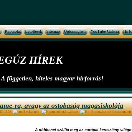
Kapcsolat
Letöltések
Sitemap
Újdonságlista
YouTube Galéria
Hírfo
EGÚZ HÍREK
A független, hiteles magyar hírforrás!
ame-ra, avagy az ostobaság magasiskolája
 07:05:58
A döbbenet szállta meg az európai keresztény világot,