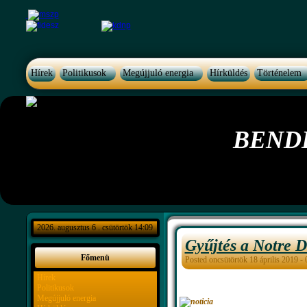
Hírek
Politikusok
Megújjuló energia
Hírküldés
Történelem
BEND
2026. augusztus 6 . csütörtök 14:09
Gyűjtés a Notre D
Főmenü
Posted oncsütörtök 18 április 2019 -
Hírek
Politikusok
Megújjuló energia