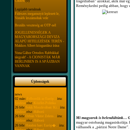
Cikkek
(0)
tragédiában” azokkal, akik már egy
Reménykedni pedig abban, hogy ett
Legújabb tartalmak
Fideszes megamutyit leplezett le,
Vonáék leszámoltak vele
Brutális veszteség az OTP-nél
JOGELLENESSÉGEK A
MAGYARORSZÁGI DEVIZA
ALAPÚ HITELEZÉSEK TERÉN -
Makkos Albert közgazdász írása
Vona Gábor Ortodox Rabbikkal
tárgyalt! - A CIONISTÁK MÁR
BERLINBEN IS A SPÁJZBAN
VANNAK
Újdonságok
news
02 márc
Felbomlik az Európ...
írta:
Sindzse
rész:
Közélet-Politika
26 febr
Sokk Moszkvában: Ki...
írta:
Sindzse
rész:
Háború
26 febr
Orbán Viktor Zelens...
írta:
Mi magyarok is belendültünk… Gyű
Sindzse
rész:
Háború
magyar ostobaság magasiskolája. E
26 febr
Hatalmi harc Európ�...
írta:
válhassék a „párizsi Notre Dame”.
Sindzse
rész:
Háború