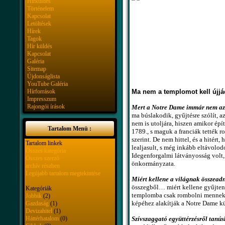
Hírküldés
Történelem
Kapcsolat
Letöltések
Hírek
Tagok
Hír küldés
Kapcsolat
Galéria
Sitemap
Újdonságlista
YouTube Galéria
Hírforrások
Ma nem a templomot kell újjáé
Impresszum
Rajongói írások
Mert a Notre Dame immár nem az 
ma búslakodik, gyűjtésre szólít, az
nem is utoljára, hiszen amikor épí
Tartalom Menü :
1789., s maguk a franciák tették r
szerint. De nem hittel, és a hité
Tartalom linkek
lealjasult, s még inkább eltávolodo
Összes kategória
Idegenforgalmi látványosság volt, 
Összes szerző
önkormányzata.
archív részben
Legújabb tartalom megtekintése
Miért kellene a világnak összeadn
összegből… miért kellene gyűjteni,
Kategóriák
templomba csak rombolni mennek, 
Jobbik
(2)
képéhez alakítják a Notre Dame kül
Gazdaság
(1)
Devizahitel
(1)
Háttérhatalom
(0)
Szívszaggató együttérzésről tan