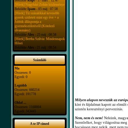
Beküldte
Ropi
- 17 márc : 12:47
[Hírek] Nagyházi Zoltán közleménye
Beküldte
Ipam
- 05 máj : 07:58
[Hírek] Tíz százalékkal kevesebb
gyerek született mint egy éve + a
Jobbik álláspontja a
gyermekszületésről (Kötelező
olvasmány)
Beküldte
Alex
- 25 máj : 08:58
[Hírek] Bertha Szilvia: Mindennapok
Hősei
Beküldte
Alex
- 21 máj : 08:54
Számláló
Ma
Összesen: 0
Egyedi: 0
Legtöbb
Összesen: 660214
Egyedi: 191778
Milyen alapon nevezzük az európa
Oldal ...
kínt és fájdalmat kapott az elmúl
Összesen: 1168864
szintén keresztényi perverzitás.
Egyedi: 343445
Nem, nem és nem!
Nekünk, magyaro
Szentlelket, hogy világosítsa meg
A te IP címed
bocsásson meg nekik, mert nem tud