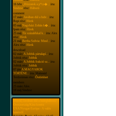
16 febr
„Húzzatok a p*cs�...
írta:
Sindzse
rész:
Háború
comment
17 márc
Javában dúl a hide...
írta:
Ropi rész:
Hírek
05 máj
Nagyházi Zoltán k�...
írta:
Ipam rész:
Hírek
25 máj
Tíz százalékkal k...
írta: Alex
rész:
Hírek
21 máj
Bertha Szilvia: Mind...
írta:
Alex rész:
Hírek
download
02 márc
A Jobbik pártalapí...
írta:
Jobbik rész:
Jobbik
02 márc
A Jobbik frakció sz...
írta:
Jobbik rész:
Jobbik
07 jún
A MAGYAROK
TÖRTÉNE...
írta: Mahmúd
Terdzsüman rész:
Őstörténet
members
25 márc Alex
18 máj Sindzse
[Hírek] Javában dúl a hidegháború! -
Oroszország/Kína kontra
USA/Nyugat-Európa - A valós
háttérről....