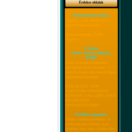
Érdekes oldalak
Őstörténetünk titkai:
Ujgurok – a nép, amely csak a
magyart tartja rokonának
Őstörténetünk titkai, Tárihi
Üngürüsz
Politika
Kásler Árpád, BAÉSZ,
RVMP
Kásler az összes hozzáforduló
devizahiteles pénzét kicsalta! - A
csaló Dr. Kasler ellen büntető eljárás
megindítását követeljük!
KÁSLER ÜGY - NEM
VÁLHATOK CINKOSKÉNT
BŰNÖSSÉ CSAK AZÉRT, HOGY
MEGŐRIZZEM
NÉPSZERŰSÉGEMET
Politika vegyesen
Válasz a Jobbikos levelekre! - A
szerkesztőségbe érkeztek olyan
kérdések, hogy miért a Jobbik ellen