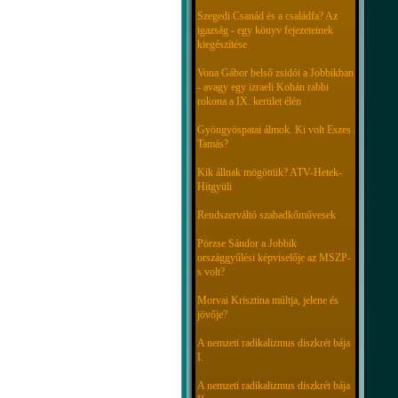
Szegedi Csanád és a családfa? Az
igazság - egy könyv fejezeteinek
kiegészítése
Vona Gábor belső zsidói a Jobbikban
- avagy egy izraeli Kohán rabbi
rokona a IX. kerület élén
Gyöngyöspatai álmok. Ki volt Eszes
Tamás?
Kik állnak mögöttük? ATV-Hetek-
Hitgyüli
Rendszerváltó szabadkőművesek
Pörzse Sándor a Jobbik
országgyűlési képviselője az MSZP-
s volt?
Morvai Krisztina múltja, jelene és
jövője?
A nemzeti radikalizmus diszkrét bája
I.
A nemzeti radikalizmus diszkrét bája