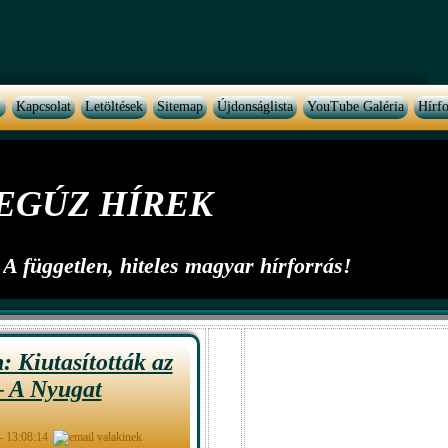
Kapcsolat
Letöltések
Sitemap
Újdonságlista
YouTube Galéria
Hírfo
EGÚZ HÍREK
A független, hiteles magyar hírforrás!
 Kiutasították az
– A Nyugat
 - 13:08:14