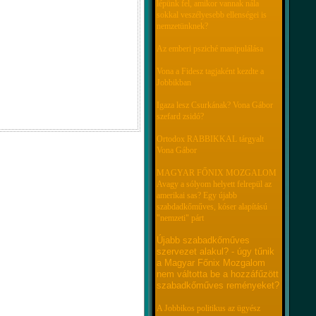
lépünk fel, amikor vannak nála
sokkal veszélyesebb ellenségei is
nemzetünknek?
Az emberi psziché manipulálása
Vona a Fidesz tagjaként kezdte a
Jobbikban
Igaza lesz Csurkának? Vona Gábor
szefard zsidó?
Ortodox RABBIKKAL tárgyalt
Vona Gábor
MAGYAR FŐNIX MOZGALOM
Avagy a sólyom helyett felrepül az
amerikai sas? Egy újabb
szabdadkőműves, kóser alapítású
"nemzeti" párt
Újabb szabadkőműves
szervezet alakul? - úgy tűnik
a Magyar Főnix Mozgalom
nem váltotta be a hozzáfűzött
szabadkőműves reményeket?
A Jobbikos politikus az ügyész