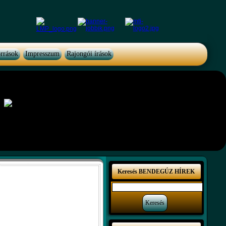
rrások
Impresszum
Rajongói írások
Keresés BENDEGÚZ HÍREK