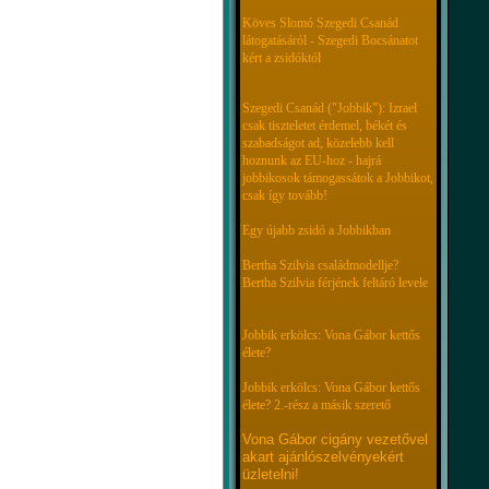
Köves Slomó Szegedi Csanád
látogatásáról - Szegedi Bocsánatot
kért a zsidóktól
Szegedi Csanád ("Jobbik"): Izrael
csak tiszteletet érdemel, békét és
szabadságot ad, közelebb kell
hoznunk az EU-hoz - hajrá
jobbikosok támogassátok a Jobbikot,
csak így tovább!
Egy újabb zsidó a Jobbikban
Bertha Szilvia családmodellje?
Bertha Szilvia férjének feltáró levele
Jobbik erkölcs: Vona Gábor kettős
élete?
Jobbik erkölcs: Vona Gábor kettős
élete? 2.-rész a másik szerető
Vona Gábor cigány vezetővel
akart ajánlószelvényekért
üzletelni!