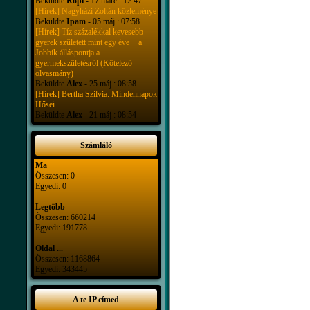
Beküldte
Ropi
- 17 márc : 12:47
[Hírek] Nagyházi Zoltán közleménye
Beküldte
Ipam
- 05 máj : 07:58
[Hírek] Tíz százalékkal kevesebb
gyerek született mint egy éve + a
Jobbik álláspontja a
gyermekszületésről (Kötelező
olvasmány)
Beküldte
Alex
- 25 máj : 08:58
[Hírek] Bertha Szilvia: Mindennapok
Hősei
Beküldte
Alex
- 21 máj : 08:54
Számláló
Ma
Összesen: 0
Egyedi: 0
Legtöbb
Összesen: 660214
Egyedi: 191778
Oldal ...
Összesen: 1168864
Egyedi: 343445
A te IP címed