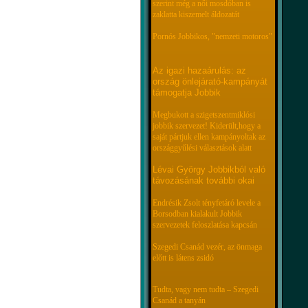
szerint még a női mosdóban is
zaklatta kiszemelt áldozatát
Pornós Jobbikos, "nemzeti motoros"
Az igazi hazaárulás: az
ország önlejárató-kampányát
támogatja Jobbik
Megbukott a szigetszentmiklósi
jobbik szervezet! Kiderült,hogy a
saját pártjuk ellen kampányoltak az
országgyűlési választások alatt
Lévai György Jobbikból való
távozásának további okai
Endrésik Zsolt tényfetáró levele a
Borsodban kialakult Jobbik
szervezetek feloszlatása kapcsán
Szegedi Csanád vezér, az önmaga
előtt is látens zsidó
Tudta, vagy nem tudta – Szegedi
Csanád a tanyán