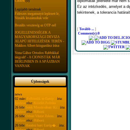
diplomaták jelenléte már nem sz
Cikkek
(0)
Ez az intézkedés, amelyet a 
Legújabb tartalmak
tekintenek, a tolerancia határai
Fideszes megamutyit leplezett le,
Vonáék leszámoltak vele
Brutális veszteség az OTP-nél
[
Tovább ...
]
JOGELLENESSÉGEK A
Comment(s):0
MAGYARORSZÁGI DEVIZA
ALAPÚ HITELEZÉSEK TERÉN -
Makkos Albert közgazdász írása
Vona Gábor Ortodox Rabbikkal
tárgyalt! - A CIONISTÁK MÁR
BERLINBEN IS A SPÁJZBAN
VANNAK
Újdonságok
news
02 márc
Felbomlik az Európ...
írta:
Sindzse
rész:
Közélet-Politika
26 febr
Sokk Moszkvában: Ki...
írta:
Sindzse
rész:
Háború
26 febr
Orbán Viktor Zelens...
írta:
Sindzse
rész:
Háború
26 febr
Hatalmi harc Európ�...
írta:
Sindzse
rész:
Háború