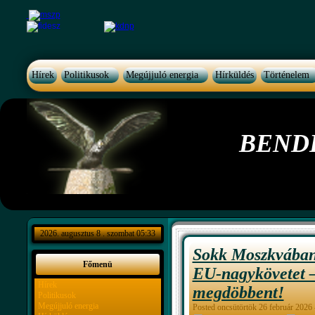
Hírek
Politikusok
Megújjuló energia
Hírküldés
Történelem
BEND
2026. augusztus 8 . szombat 05:33
Sokk Moszkvában:
Főmenü
EU-nagykövetet 
Hírek
megdöbbent!
Politikusok
Megújjuló energia
Posted oncsütörtök 26 február 2026