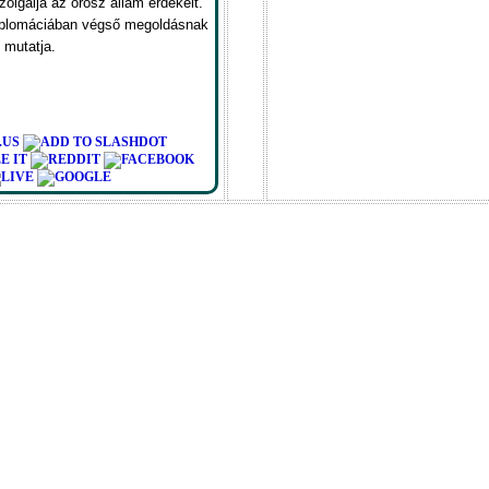
olgálja az orosz állam érdekeit.
diplomáciában végső megoldásnak
t mutatja.