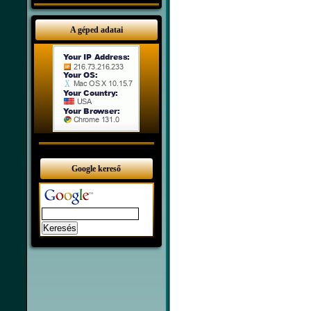
A géped adatai
Google kereső