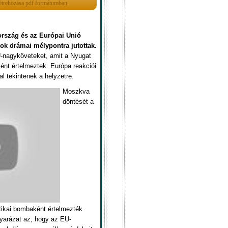
rszág és az Európai Unió
tok drámai mélypontra jutottak.
U-nagyköveteket, amit a Nyugat
ként értelmeztek. Európa reakciói
tekintenek a helyzetre.
Moszkva
döntését a
itikai bombaként értelmezték
yarázat az, hogy az EU-