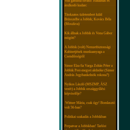
Volt gárdista olvasó: Hatalmas és
árulkodó kudarc
Titokzatos üzletembert küld
Brüsszelbe a Jobbik; Kovács Béla
(Moszkva)
Kik állnak a Jobbik és Vona Gábor
mögött?
A Jobbik (volt) Nemzetbiztonsági
Kabinetjének munkaanyaga a
Csendőrségről
Simor Elza fia Varga Zoltán Péter a
Jobbik Pest-megyei alelnöke (Simor
András Jegybankelnök rokona?)
Nyikos László (MSZMP, ÁSZ
vezér) a Jobbik országgyűlési
képviselője?
Wittner Mária, csak úgy! Bomlasztó
volt 56-ban?
Politikai szakadás a Jobbikban
Perpatvar a Jobbikban! Tarlóst