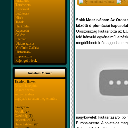
Hírküldés
Történelem
Kapcsolat
Letöltések
Hírek
Sokk Moszkvában: Az Oroszo
Tagok
közötti diplomáciai kapcsola
Hír küldés
Kapcsolat
Oroszország kiutasította az E
Galéria
felé irányuló egyértelmű jelzés
Sitemap
megdöbbentek és aggodalommal 
Újdonságlista
YouTube Galéria
Hírforrások
Impresszum
Rajongói írások
Tartalom Menü :
Tartalom linkek
Összes kategória
Összes szerző
archív részben
Legújabb tartalom megtekintése
Kategóriák
Jobbik
(2)
Gazdaság
(1)
nagykövetek kiutasításáról pol
Devizahitel
(1)
Európa-szerte. A hivatalos mag
Háttérhatalom
(0)