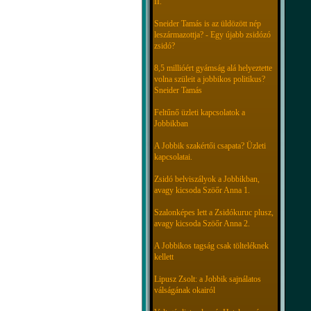
II.
Sneider Tamás is az üldözött nép
leszármazottja? - Egy újabb zsidózó
zsidó?
8,5 millióért gyámság alá helyeztette
volna szüleit a jobbikos politikus?
Sneider Tamás
Feltűnő üzleti kapcsolatok a
Jobbikban
A Jobbik szakértői csapata? Üzleti
kapcsolatai.
Zsidó belviszályok a Jobbikban,
avagy kicsoda Szöőr Anna 1.
Szalonképes lett a Zsidókuruc plusz,
avagy kicsoda Szöőr Anna 2.
A Jobbikos tagság csak tölteléknek
kellett
Lipusz Zsolt: a Jobbik sajnálatos
válságának okairól