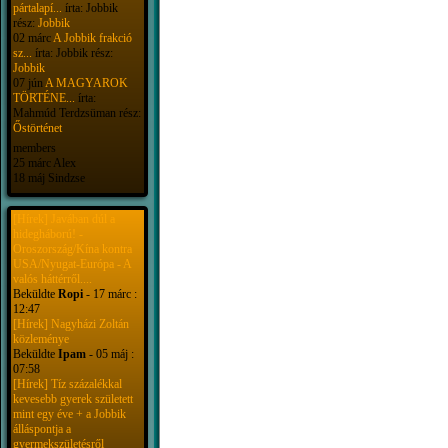
pártalapí...
írta: Jobbik
rész:
Jobbik
02 márc
A Jobbik frakció
sz...
írta: Jobbik rész:
Jobbik
07 jún
A MAGYAROK
TÖRTÉNE...
írta:
Mahmúd Terdzsüman rész:
Őstörténet
members
25 márc Alex
18 máj Sindzse
[Hírek] Javában dúl a
hidegháború! -
Oroszország/Kína kontra
USA/Nyugat-Európa - A
valós háttérről....
Beküldte
Ropi
- 17 márc :
12:47
[Hírek] Nagyházi Zoltán
közleménye
Beküldte
Ipam
- 05 máj :
07:58
[Hírek] Tíz százalékkal
kevesebb gyerek született
mint egy éve + a Jobbik
álláspontja a
gyermekszületésről