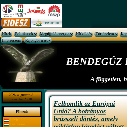
Hírek
Politikusok
Megújjuló energia
Hírküldés
Történelem
Kap
Impresszum
Rajongói írások
BENDEGÚZ 
A független, 
2026. augusztus 8 .
szombat 23:10
Felbomlik az Európai
Unió? A botrányos
Főmenü
brüsszeli döntés, amely
Hírek
Politikusok
példátlan lázadást váltott