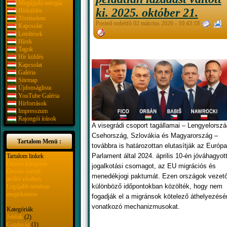
Megújjuló energia
ki. 2025. október 21.
Hírküldés
Történelem
Posted onhétfő 02 március 2026 - 10:43:18
Kapcsolat
Letöltések
Hírek
Tagok
Hír küldés
Kapcsolat
Galéria
Sitemap
Újdonságlista
YouTube Galéria
Hírforrások
Impresszum
Rajongói írások
A visegrádi csoport tagállamai – Lengyelorszá
Csehország, Szlovákia és Magyarország –
Tartalom Menü :
továbbra is határozottan elutasítják az Európa
Parlament által 2024. április 10-én jóváhagyot
Tartalom linkek
Összes kategória
jogalkotási csomagot, az EU migrációs és
Összes szerző
menedékjogi paktumát. Ezen országok vezető
archív részben
különböző időpontokban közölték, hogy nem
Legújabb tartalom
megtekintése
fogadják el a migránsok kötelező áthelyezésé
vonatkozó mechanizmusokat.
Kategóriák
Jobbik
(2)
Gazdaság
(1)