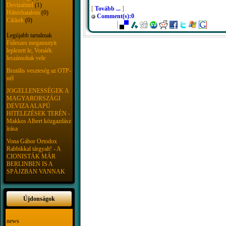
Devizahitel
(1)
[
Tovább ...
]
Háttérhatalom
(0)
Comment(s):0
Cikkek
(0)
Legújabb tartalmak
Fideszes megamutyit
leplezett le, Vonáék
leszámoltak vele
Brutális veszteség az OTP-
nél
JOGELLENESSÉGEK A
MAGYARORSZÁGI
DEVIZA ALAPÚ
HITELEZÉSEK TERÉN -
Makkos Albert közgazdász
írása
Vona Gábor Ortodox
Rabbikkal tárgyalt! - A
CIONISTÁK MÁR
BERLINBEN IS A
SPÁJZBAN VANNAK
Újdonságok
news