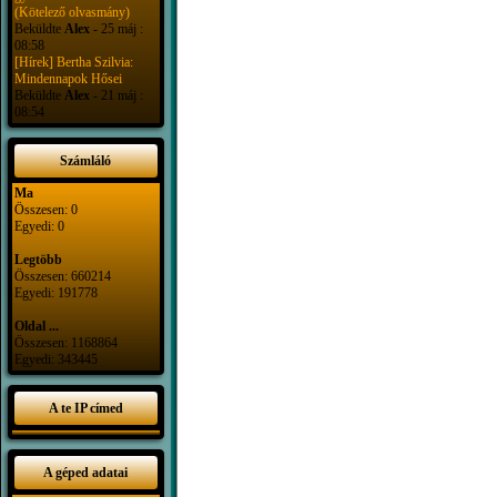
(Kötelező olvasmány)
Beküldte
Alex
- 25 máj :
08:58
[Hírek] Bertha Szilvia:
Mindennapok Hősei
Beküldte
Alex
- 21 máj :
08:54
Számláló
Ma
Összesen: 0
Egyedi: 0
Legtöbb
Összesen: 660214
Egyedi: 191778
Oldal ...
Összesen: 1168864
Egyedi: 343445
A te IP címed
A géped adatai