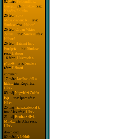
02 márc
Felbomlik az
Európ...
írta:
Sindzse
rész:
Közélet-Politika
26 febr
Sokk
Moszkvában: Ki...
írta:
Sindzse
rész:
Háború
26 febr
Orbán Viktor
Zelens...
írta:
Sindzse
rész:
Háború
26 febr
Hatalmi harc
Európ�...
írta:
Sindzse
rész:
Háború
16 febr
„Húzzatok a
p*cs�...
írta:
Sindzse
rész:
Háború
comment
17 márc
Javában dúl a
hide...
írta: Ropi rész:
Hírek
05 máj
Nagyházi Zoltán
k�...
írta: Ipam rész:
Hírek
25 máj
Tíz százalékkal k...
írta: Alex rész:
Hírek
21 máj
Bertha Szilvia:
Mind...
írta: Alex rész:
Hírek
download
02 márc
A Jobbik