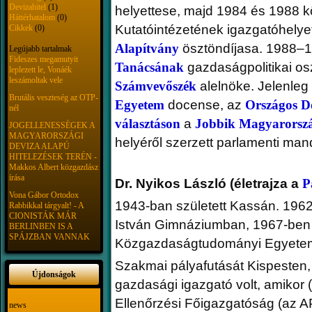
Devizahitel
(1)
helyettese, majd 1984 és 1988 k
Háttérhatalom
(0)
Kutatóintézetének igazgatóhelye
Cikkek
(0)
Alapítvány
ösztöndíjasa. 1988–
Legújabb tartalmak
Fideszes megamutyit
Tanácsának
gazdaságpolitikai os
leplezett le, Vonáék
leszámoltak vele
Számvevőszék
alelnöke. Jelenleg
Brutális veszteség az OTP-
Egyetem
docense, az
Országos D
nél
választáson
a
Jobbik Magyarorsz
JOGELLENESSÉGEK A
MAGYARORSZÁGI
helyéről szerzett parlamenti man
DEVIZA ALAPÚ
HITELEZÉSEK TERÉN -
Makkos Albert közgazdász
írása
Dr. Nyikos László (életrajza a
P
Vona Gábor Ortodox
1943-ban született Kassán. 1962
Rabbikkal tárgyalt! - A
CIONISTÁK MÁR
István Gimnáziumban, 1967-ben 
BERLINBEN IS A
SPÁJZBAN VANNAK
Közgazdaságtudományi Egyete
Szakmai pályafutását Kispesten
Újdonságok
gazdasági igazgató volt, amikor
Ellenőrzési Főigazgatóság (az A
news