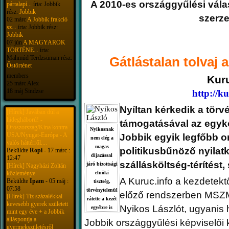
A 2010-es országgyűlési vála
pártalapí...
írta: Jobbik
rész:
Jobbik
szerz
02 márc
A Jobbik frakció
sz...
írta: Jobbik rész:
Jobbik
07 jún
A MAGYAROK
TÖRTÉNE...
írta:
Mahmúd Terdzsüman rész:
Gátlástalan tolvaj
Őstörténet
members
Kuru
25 márc Alex
18 máj Sindzse
http://ku
Nyíltan kérkedik a törvé
[Hírek] Javában dúl a
hidegháború! -
támogatásával az egyk
Oroszország/Kína kontra
Nyikosnak
USA/Nyugat-Európa - A
Jobbik egyik legfőbb or
nem elég a
valós háttérről....
magas
politikusbűnöző nyilatko
Beküldte
Ropi
- 17 márc :
díjazással
12:47
szállásköltség-térítést,
járó bizottsági
[Hírek] Nagyházi Zoltán
közleménye
elnöki
A Kuruc.info a kezdetektő
Beküldte
Ipam
- 05 máj :
tisztség,
07:58
törvénytelenül
előző rendszerben MSZMP
[Hírek] Tíz százalékkal
rátette a kezét
kevesebb gyerek született
Nyikos Lászlót, ugyanis 
egyébre is
mint egy éve + a Jobbik
álláspontja a
Jobbik országgyűlési képviselői
gyermekszületésről