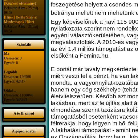
(Kötelező olvasmány)
feszegetése helyett a csendes m
Beküldte
Alex
- 25 máj :
botránya mellett nem mehetünk el
08:58
[Hírek] Bertha Szilvia:
Egy képviselőnek a havi 115 900 
Mindennapok Hősei
Beküldte
Alex
- 21 máj :
nyilatkozata szerint nem rendelk
08:54
egyéni választókerületében, vagy
megválasztották. A 2010-es vagyo
Számláló
az évi 1,4 milliós támogatást az o
Ma
elsőként a Femina.hu.
Összesen: 0
Egyedi: 0
E portál már tavaly megkérdezte
Legtöbb
miért veszi fel a pénzt, ha van 
Összesen: 126968
Egyedi: 42417
mondta, a vagyonnyilatkozatában 
hanem egy cég székhelye (tehát p
Oldal ...
Összesen: 1168864
életvitelszerűen. Később azt mon
Egyedi: 343445
lakásban, mert az felújítás alatt 
elmondása szerint taxizásra költi
A te IP címed
támogatásból esetenként vacsor
félrerakja, hogy legyen miből felúj
A lakhatási támogatást - amint nev
A géped adatai
az Országgyűlés, hogy ha pl. késő