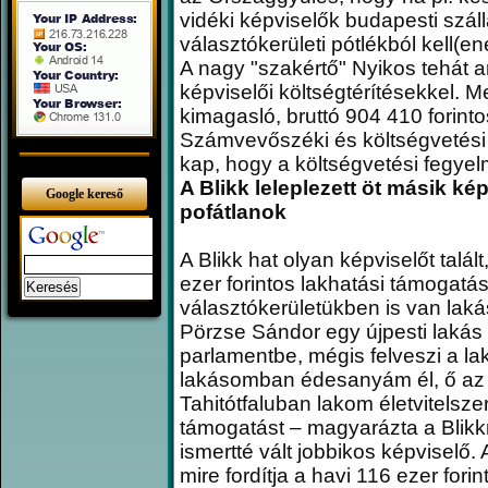
vidéki képviselők budapesti szál
választókerületi pótlékból kell(en
A nagy "szakértő" Nyikos tehát a
képviselői költségtérítésekkel. M
kimagasló, bruttó 904 410 forinto
Számvevőszéki és költségvetési b
kap, hogy a költségvetési fegyelme
A Blikk leleplezett öt másik ké
Google kereső
pofátlanok
A Blikk hat olyan képviselőt talál
ezer forintos lakhatási támogatá
választókerületükben is van laká
Pörzse Sándor egy újpesti lakás tu
parlamentbe, mégis felveszi a la
lakásomban édesanyám él, ő az
Tahitótfaluban lakom életvitelsz
támogatást – magyarázta a Blik
ismertté vált jobbikos képviselő. 
mire fordítja a havi 116 ezer fori