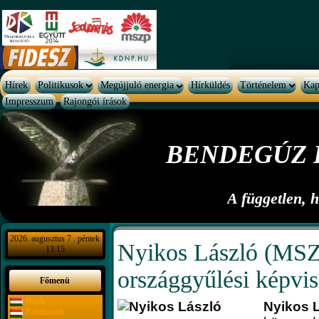
Hírek
Politikusok
Megújjuló energia
Hírküldés
Történelem
Kap
Impresszum
Rajongói írások
BENDEGÚZ 
A független, 
2026. augusztus 7 . péntek
Nyikos László (MSZ
13:15
országgyűlési képvis
Főmenü
Hírek
Nyikos 
Politikusok