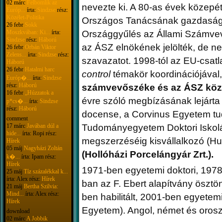
02 márc
Felbomlik az
nevezte ki. A 80-as évek közepé
Európ...
írta:
Sindzse
rész:
Közélet-Politika
Országos Tanácsának gazdaságpol
26 febr
Sokk
Moszkvában: Ki...
írta:
Országgyűlés az Állami Számvev
Sindzse
rész:
Háború
az ÁSZ elnökének jelölték, de 
26 febr
Orbán Viktor
Zelens...
írta:
Sindzse
rész:
szavazatot. 1998-tól az EU-csatl
Háború
26 febr
Hatalmi harc
control
témakör koordinációjával
Európ�...
írta:
Sindzse
rész:
Háború
számvevőszéke és az ÁSZ közöt
16 febr
„Húzzatok a
évre szóló megbízásának lejárt
p*cs�...
írta:
Sindzse
rész:
Háború
docense, a Corvinus Egyetem t
comment
17 márc
Javában dúl a
Tudományegyetem Doktori Iskol
hide...
írta: Ropi rész:
megszerzéséig kisvállalkozó (Hun
Hírek
05 máj
Nagyházi Zoltán
(Hollóházi Porcelángyár Zrt.).
k�...
írta: Ipam rész:
Hírek
1971-ben egyetemi doktori, 1978-
25 máj
Tíz százalékkal k...
írta: Alex rész:
Hírek
ban az F. Ebert alapítvány öszt
21 máj
Bertha Szilvia:
Mind...
írta: Alex rész:
ben habilitált, 2001-ben egyetem
Hírek
Egyetem). Angol, német és orosz 
download
02 márc
A Jobbik