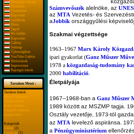
közgazdá
Megújjuló energia
Hírküldés
Számvevőszék
alelnöke, az
UNE
Történelem
az
MTA
Vezetés- és Szervezéstu
Kapcsolat
Letöltések
a
Jobbik
országgyűlési képviselőj
Hírek
Tagok
Szakmai végzettsége
Hír küldés
Kapcsolat
Galéria
Sitemap
1963–1967
Marx Károly Közgazd
Újdonságlista
ipari gyakorlat (
Ganz Műszer Műv
YouTube Galéria
Hírforrások
1978 a
közgazdaság-tudomány
ka
Impresszum
Rajongói írások
2000
habilitáció
.
Életpályája
Tartalom Menü :
Tartalom linkek
Összes kategória
1967–1968-ban a
Ganz Műszer 
Összes szerző
1989 között az MSZMP tagja. 1
archív részben
Legújabb tartalom
Osztály vezetője, 1973-tól gazd
megtekintése
az
MTA
levelező aspiránsa. 1973
Kategóriák
Jobbik
(2)
a
Pénzügyminisztérium
ellenőrzés
Gazdaság
(1)