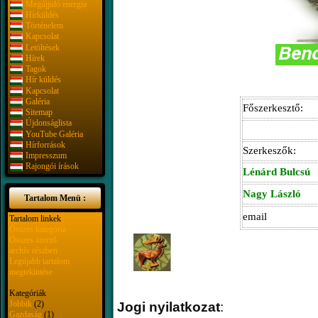
Megújjuló energia
Hírküldés
Történelem
Kapcsolat
Letöltések
Hírek
Tagok
Hír küldés
Kapcsolat
Galéria
Főszerkesztő:
Sitemap
Újdonságlista
YouTube Galéria
Hírforrások
Szerkeszők:
Impresszum
Rajongói írások
Lénárd Bulcsú
Nagy László
Tartalom Menü :
email
Tartalom linkek
Összes kategória
Összes szerző
archív részben
Legújabb tartalom
megtekintése
Kategóriák
Jobbik
(2)
Jogi nyilatkozat
:
Gazdaság
(1)