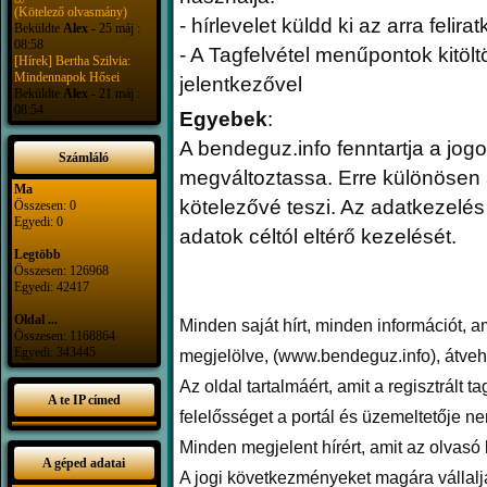
(Kötelező olvasmány)
- hírlevelet küldd ki az arra feli
Beküldte
Alex
- 25 máj :
08:58
- A Tagfelvétel menűpontok kitölt
[Hírek] Bertha Szilvia:
Mindennapok Hősei
jelentkezővel
Beküldte
Alex
- 21 máj :
08:54
Egyebek
:
A bendeguz.info fenntartja a jogo
Számláló
megváltoztassa. Erre különösen a
Ma
kötelezővé teszi. Az adatkezelé
Összesen: 0
Egyedi: 0
adatok céltól eltérő kezelését.
Legtöbb
Összesen: 126968
Egyedi: 42417
Oldal ...
Minden saját hírt, minden információt, ami
Összesen: 1168864
Egyedi: 343445
megjelölve, (www.bendeguz.info), átveh
Az oldal tartalmáért, amit a regisztrált t
A te IP címed
felelősséget a portál és üzemeltetője ne
Minden megjelent hírért, amit az olvasó k
A géped adatai
A jogi következményeket magára vállalja!