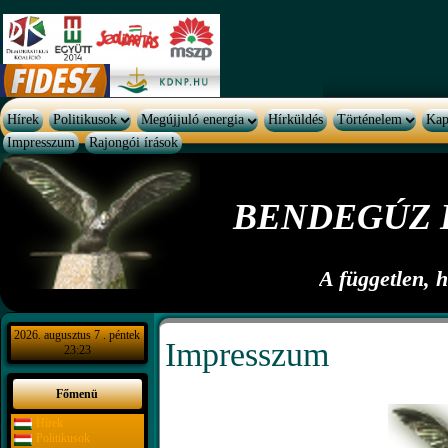
Hírek
Politikusok
Megújjuló energia
Hírküldés
Történelem
Kap
Impresszum
Rajongói írások
BENDEGÚZ 
A független, 
2026. augusztus 7 . péntek
Impresszum
23:23
Főmenü
Hírek
Politikusok