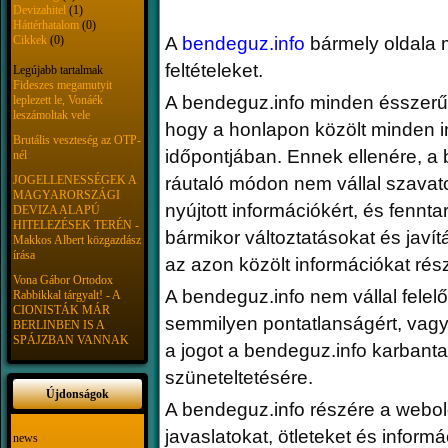
Devizahitel
(1)
Háttérhatalom
(0)
Cikkek
(0)
A
bendeguz.info
bármely oldala m
feltételeket.
Legújabb tartalmak
Fideszes megamutyit
A bendeguz.info minden ésszerű e
leplezett le, Vonáék
leszámoltak vele
hogy a honlapon közölt minden in
Brutális veszteség az OTP-
időpontjában. Ennek ellenére, a 
nél
JOGELLENESSÉGEK A
ráutaló módon nem vállal szavato
MAGYARORSZÁGI
nyújtott információkért, és fenntar
DEVIZA ALAPÚ
HITELEZÉSEK TERÉN -
bármikor változtatásokat és javítá
Makkos Albert közgazdász
írása
az azon közölt információkat r
Vona Gábor Ortodox
A bendeguz.info nem vállal felel
Rabbikkal tárgyalt! - A
CIONISTÁK MÁR
semmilyen pontatlanságért, vagy 
BERLINBEN IS A
SPÁJZBAN VANNAK
a jogot a bendeguz.info karbanta
szüneteltetésére.
Újdonságok
A bendeguz.info részére a webold
javaslatokat, ötleteket és infor
news