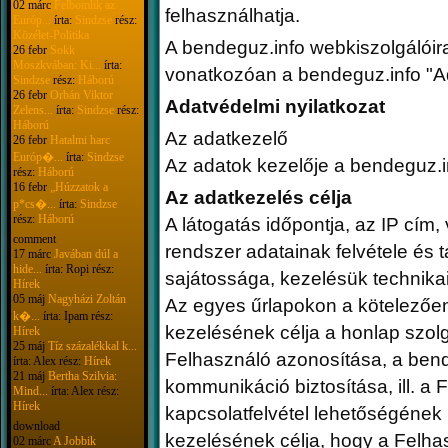
02 márc
Felbomlik az
felhasználhatja.
Európ...
írta:
Sindzse
rész:
Közélet-Politika
A bendeguz.info webkiszolgálóir
26 febr
Sokk
Moszkvában: Ki...
írta:
vonatkozóan a bendeguz.info "Ad
Sindzse
rész:
Háború
26 febr
Orbán Viktor
Adatvédelmi nyilatkozat
Zelens...
írta:
Sindzse
rész:
Háború
Az adatkezelő
26 febr
Hatalmi harc
Európ�...
írta:
Sindzse
Az adatok kezelője a bendeguz.i
rész:
Háború
16 febr
„Húzzatok a
Az adatkezelés célja
p*cs�...
írta:
Sindzse
rész:
Háború
A látogatás időpontja, az IP cím
comment
rendszer adatainak felvétele és
17 márc
Javában dúl a
hide...
írta: Ropi rész:
sajátossága, kezelésük technikai
Hírek
05 máj
Nagyházi Zoltán
Az egyes űrlapokon a kötelezőe
k�...
írta: Ipam rész:
kezelésének célja a honlap szolg
Hírek
25 máj
Tíz százalékkal k...
Felhasználó azonosítása, a bend
írta: Alex rész:
Hírek
21 máj
Bertha Szilvia:
kommunikáció biztosítása, ill. a F
Mind...
írta: Alex rész:
Hírek
kapcsolatfelvétel lehetőségének 
download
kezelésének célja, hogy a Felha
02 márc
A Jobbik