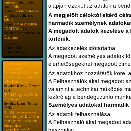
pártalapí...
írta: Jobbik
alapján ezeket az adatok a bend
rész:
Jobbik
02 márc
A Jobbik frakció
A megjelölt céloktól eltérő cé
sz...
írta: Jobbik rész:
Jobbik
harmadik személynek adatokat
07 jún
A MAGYAROK
TÖRTÉNE...
írta:
A megadott adatok kezelése a 
Mahmúd Terdzsüman rész:
Őstörténet
történik.
members
Az adatkezelés időtartama
25 márc Alex
18 máj Sindzse
A megadott személyes adatok tör
elérhetőségeknél megadott címe
[Hírek] Javában dúl a
hidegháború! -
Az adatokhoz hozzáférők köre, a
Oroszország/Kína kontra
USA/Nyugat-Európa - A
A Felhasználók által megadott s
valós háttérről....
Beküldte
Ropi
- 17 márc :
valamint a technikai működés m
12:47
[Hírek] Nagyházi Zoltán
kizárólag a bendeguz.info munka
közleménye
Beküldte
Ipam
- 05 máj :
Személyes adatokat harmadik f
07:58
[Hírek] Tíz százalékkal
Az adatok felhasználása
kevesebb gyerek született
mint egy éve + a Jobbik
A Felhasználó által megadott ada
álláspontja a
használja:
gyermekszületésről