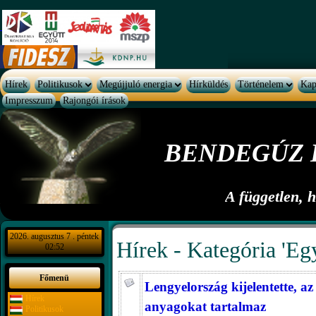
Hírek
Politikusok
Megújjuló energia
Hírküldés
Történelem
Kap
Impresszum
Rajongói írások
BENDEGÚZ 
A független, 
2026. augusztus 7 . péntek
Hírek - Kategória 'Eg
02:52
Főmenü
Lengyelország kijelentette, 
Hírek
anyagokat tartalmaz
Politikusok