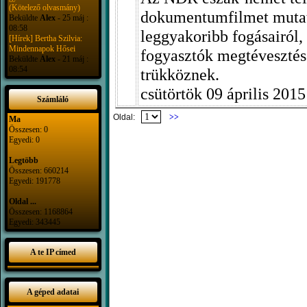
(Kötelező olvasmány)
dokumentumfilmet mutato
Beküldte
Alex
- 25 máj :
08:58
leggyakoribb fogásairól,
[Hírek] Bertha Szilvia:
Mindennapok Hősei
fogyasztók megtévesztésé
Beküldte
Alex
- 21 máj :
08:54
trükköznek.
csütörtök 09 április 201
Számláló
Oldal:
>>
Ma
Összesen: 0
Egyedi: 0
Legtöbb
Összesen: 660214
Egyedi: 191778
Oldal ...
Összesen: 1168864
Egyedi: 343445
A te IP címed
A géped adatai