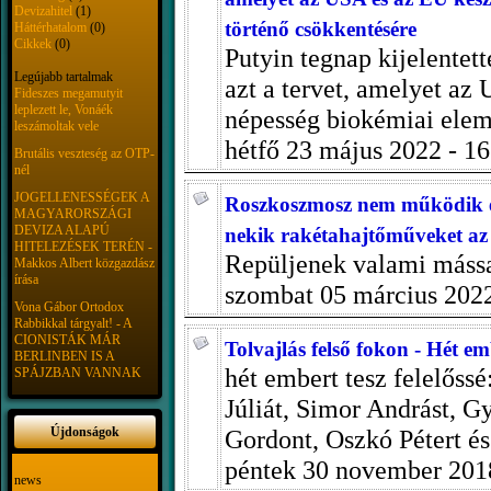
Devizahitel
(1)
történő csökkentésére
Háttérhatalom
(0)
Cikkek
(0)
Putyin tegnap kijelentet
Legújabb tartalmak
azt a tervet, amelyet az 
Fideszes megamutyit
leplezett le, Vonáék
népesség biokémiai elem
leszámoltak vele
hétfő 23 május 2022 - 1
Brutális veszteség az OTP-
nél
JOGELLENESSÉGEK A
Roszkoszmosz nem működik eg
MAGYARORSZÁGI
DEVIZA ALAPÚ
nekik rakétahajtőműveket a
HITELEZÉSEK TERÉN -
Repüljenek valami mássa
Makkos Albert közgazdász
írása
szombat 05 március 202
Vona Gábor Ortodox
Rabbikkal tárgyalt! - A
CIONISTÁK MÁR
Tolvajlás felső fokon - Hét emb
BERLINBEN IS A
hét embert tesz felelőssé
SPÁJZBAN VANNAK
Júliát, Simor Andrást, G
Újdonságok
Gordont, Oszkó Pétert és 
péntek 30 november 201
news