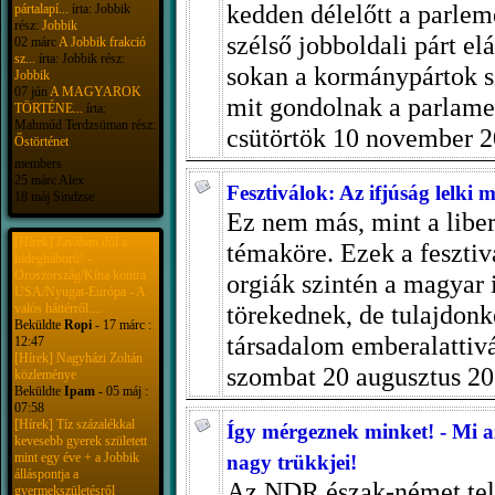
kedden délelőtt a parle
pártalapí...
írta: Jobbik
rész:
Jobbik
szélső jobboldali párt el
02 márc
A Jobbik frakció
sz...
írta: Jobbik rész:
sokan a kormánypártok s
Jobbik
07 jún
A MAGYAROK
mit gondolnak a parlame
TÖRTÉNE...
írta:
Mahmúd Terdzsüman rész:
csütörtök 10 november 2
Őstörténet
members
25 márc Alex
Fesztiválok: Az ifjúság lelki
18 máj Sindzse
Ez nem más, mint a liberá
[Hírek] Javában dúl a
témaköre. Ezek a fesztiv
hidegháború! -
Oroszország/Kína kontra
orgiák szintén a magyar
USA/Nyugat-Európa - A
törekednek, de tulajdon
valós háttérről....
Beküldte
Ropi
- 17 márc :
társadalom emberalattivá
12:47
[Hírek] Nagyházi Zoltán
szombat 20 augusztus 20
közleménye
Beküldte
Ipam
- 05 máj :
07:58
[Hírek] Tíz százalékkal
Így mérgeznek minket! - Mi az
kevesebb gyerek született
mint egy éve + a Jobbik
nagy trükkjei!
álláspontja a
Az NDR észak-német tele
gyermekszületésről