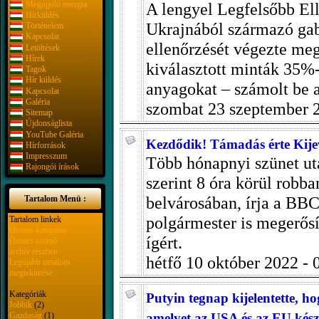
Megújjuló energia
A lengyel Legfelsőbb El
Hírküldés
Ukrajnából származó gab
Történelem
Kapcsolat
ellenőrzését végezte megá
Letöltések
Hírek
kiválasztott minták 35%-
Tagok
Hír küldés
anyagokat – számolt be
Kapcsolat
Galéria
szombat 23 szeptember 
Sitemap
Újdonságlista
YouTube Galéria
Kezdődik! Támadás érte Kije
Hírforrások
Impresszum
Több hónapnyi szünet utá
Rajongói írások
szerint 8 óra körül robba
belvárosában, írja a BBC.
Tartalom Menü :
polgármester is megerősí
Tartalom linkek
Összes kategória
ígért.
Összes szerző
archív részben
hétfő 10 október 2022 -
Legújabb tartalom
megtekintése
Kategóriák
Putyin tegnap kijelentette, ho
Jobbik
(2)
Gazdaság
(1)
amelyet az USA és az EU készí