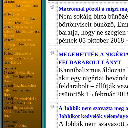
02 márc
Felbomlik az
Európ...
írta:
Sindzse
rész:
Macronnal pózolt a migri majd
Közélet-Politika
26 febr
Sokk
Nem sokáig bírta bűnözé
Moszkvában: Ki...
írta:
börtönviselt bűnöző, E
Sindzse
rész:
Háború
26 febr
Orbán Viktor
barátja, hogy ne szegjen 
Zelens...
írta:
Sindzse
rész:
Háború
péntek 05 október 2018 
26 febr
Hatalmi harc
Európ�...
írta:
Sindzse
rész:
Háború
16 febr
„Húzzatok a
MEGEHETTÉK A NIGÉRI
p*cs�...
írta:
Sindzse
FELDARABOLT LÁNYT
rész:
Háború
Kannibalizmus áldozata l
comment
17 márc
Javában dúl a
akit egy nigériai bevándo
hide...
írta: Ropi rész:
Hírek
feldarabolt – állítják ve
05 máj
Nagyházi Zoltán
k�...
írta: Ipam rész:
csütörtök 15 február 201
Hírek
25 máj
Tíz százalékkal k...
írta: Alex rész:
Hírek
A Jobbik nem szavazta meg a
21 máj
Bertha Szilvia:
Mind...
írta: Alex rész:
Jobbikot kedvelők véleménye
Hírek
download
A Jobbik nem szavazott 
02 márc
A Jobbik