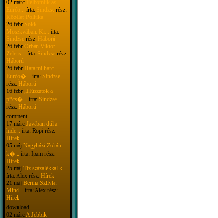
02 márc
Felbomlik az
Európ...
írta:
Sindzse
rész:
Közélet-Politika
26 febr
Sokk
Moszkvában: Ki...
írta:
Sindzse
rész:
Háború
26 febr
Orbán Viktor
Zelens...
írta:
Sindzse
rész:
Háború
26 febr
Hatalmi harc
Európ�...
írta:
Sindzse
rész:
Háború
16 febr
„Húzzatok a
p*cs�...
írta:
Sindzse
rész:
Háború
comment
17 márc
Javában dúl a
hide...
írta: Ropi rész:
Hírek
05 máj
Nagyházi Zoltán
k�...
írta: Ipam rész:
Hírek
25 máj
Tíz százalékkal k...
írta: Alex rész:
Hírek
21 máj
Bertha Szilvia:
Mind...
írta: Alex rész:
Hírek
download
02 márc
A Jobbik