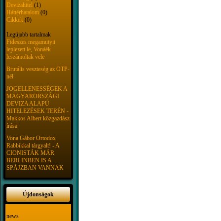
Devizahitel
(1)
Háttérhatalom
(0)
Cikkek
(0)
Legújabb tartalmak
Fideszes megamutyit
leplezett le, Vonáék
leszámoltak vele
Brutális veszteség az OTP-
nél
JOGELLENESSÉGEK A
MAGYARORSZÁGI
DEVIZA ALAPÚ
HITELEZÉSEK TERÉN -
Makkos Albert közgazdász
írása
Vona Gábor Ortodox
Rabbikkal tárgyalt! - A
CIONISTÁK MÁR
BERLINBEN IS A
SPÁJZBAN VANNAK
Újdonságok
news