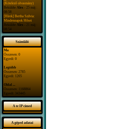
(Kötelező olvasmány)
Beküldte
Alex
- 25 máj :
08:58
[Hírek] Bertha Szilvia:
Mindennapok Hősei
Beküldte
Alex
- 21 máj :
08:54
Számláló
Ma
Összesen: 0
Egyedi: 0
Legtöbb
Összesen: 2785
Egyedi: 1205
Oldal ...
Összesen: 1168864
Egyedi: 343445
A te IP címed
A géped adatai