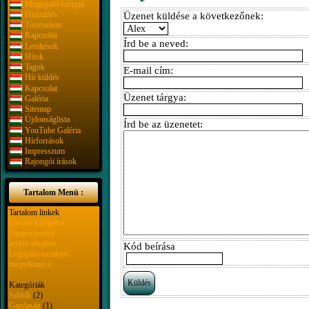
Megújjuló energia
Hírküldés
Üzenet küldése a következőnek:
Történelem
Kapcsolat
Írd be a neved:
Letöltések
Hírek
Tagok
E-mail cím:
Hír küldés
Kapcsolat
Üzenet tárgya:
Galéria
Sitemap
Újdonságlista
Írd be az üzenetet:
YouTube Galéria
Hírforrások
Impresszum
Rajongói írások
Tartalom Menü :
Tartalom linkek
Összes kategória
Összes szerző
archív részben
Kód beírása
Legújabb tartalom
megtekintése
Kategóriák
Jobbik
(2)
Gazdaság
(1)