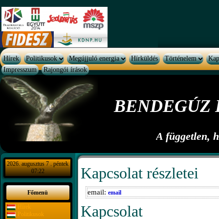
Hírek
Politikusok
Megújjuló energia
Hírküldés
Történelem
Kap
Impresszum
Rajongói írások
BENDEGÚZ 
A független, 
2026. augusztus 7 . péntek
Kapcsolat részletei
07:22
email:
Főmenü
email
Kapcsolat
Hírek
Politikusok