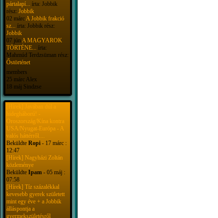
pártalapí...
írta: Jobbik
rész:
Jobbik
02 márc
A Jobbik frakció
sz...
írta: Jobbik rész:
Jobbik
07 jún
A MAGYAROK
TÖRTÉNE...
írta:
Mahmúd Terdzsüman rész:
Őstörténet
members
25 márc Alex
18 máj Sindzse
[Hírek] Javában dúl a
hidegháború! -
Oroszország/Kína kontra
USA/Nyugat-Európa - A
valós háttérről....
Beküldte
Ropi
- 17 márc :
12:47
[Hírek] Nagyházi Zoltán
közleménye
Beküldte
Ipam
- 05 máj :
07:58
[Hírek] Tíz százalékkal
kevesebb gyerek született
mint egy éve + a Jobbik
álláspontja a
gyermekszületésről