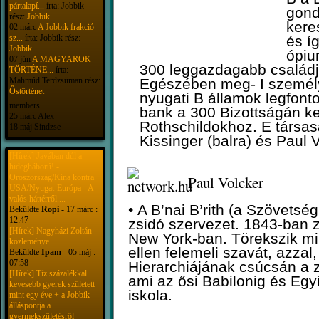
pártalapí...
írta: Jobbik
gond
rész:
Jobbik
kere
02 márc
A Jobbik frakció
sz...
írta: Jobbik rész:
és í
Jobbik
ópiu
07 jún
A MAGYAROK
300 leggazdagabb családját
TÖRTÉNE...
írta:
Mahmúd Terdzsüman rész:
Egészében meg- I személye
Őstörténet
nyugati B államok legfont
members
bank a 300 Bizottságán ke
25 márc Alex
Rothschildokhoz. E társas
18 máj Sindzse
Kissinger (balra) és Paul 
[Hírek] Javában dúl a
hidegháború! -
Oroszország/Kína kontra
Paul Volcker
USA/Nyugat-Európa - A
valós háttérről....
•
A B’nai B’rith (a Szövetsé
Beküldte
Ropi
- 17 márc :
12:47
zsidó szervezet. 1843-ban 
[Hírek] Nagyházi Zoltán
New York-ban. Törekszik mind
közleménye
ellen felemeli szavát, azzal
Beküldte
Ipam
- 05 máj :
07:58
Hierarchiájának csúcsán a z
[Hírek] Tíz százalékkal
ami az ősi Babilonig és Egy
kevesebb gyerek született
iskola.
mint egy éve + a Jobbik
álláspontja a
gyermekszületésről