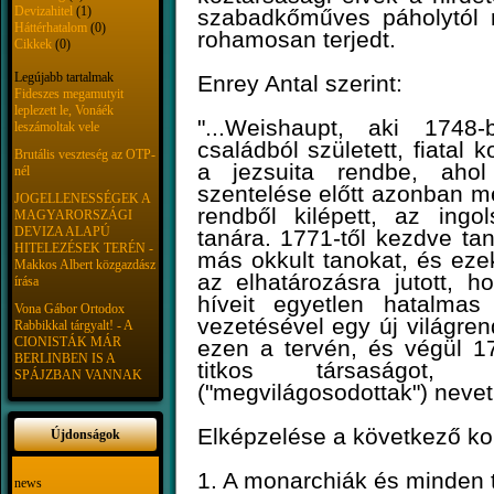
Devizahitel
(1)
szabadkőműves páholytól n
Háttérhatalom
(0)
rohamosan terjedt.
Cikkek
(0)
Legújabb tartalmak
Enrey Antal szerint:
Fideszes megamutyit
leplezett le, Vonáék
"...Weishaupt, aki 1748
leszámoltak vele
családból született, fiatal 
Brutális veszteség az OTP-
a jezsuita rendbe, aho
nél
szentelése előtt azonban m
JOGELLENESSÉGEK A
rendből kilépett, az ingo
MAGYARORSZÁGI
DEVIZA ALAPÚ
tanára. 1771-től kezdve ta
HITELEZÉSEK TERÉN -
más okkult tanokat, és eze
Makkos Albert közgazdász
az elhatározásra jutott, 
írása
híveit egyetlen hatalmas
Vona Gábor Ortodox
vezetésével egy új világrend
Rabbikkal tárgyalt! - A
CIONISTÁK MÁR
ezen a tervén, és végül 17
BERLINBEN IS A
titkos társaságot,
SPÁJZBAN VANNAK
("megvilágosodottak") nevet
Elképzelése a következő ko
Újdonságok
1. A monarchiák és minden 
news