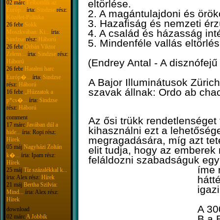
eltörlése.
02 márc
Felbomlik az
Európ...
írta:
Sindzse
rész:
2. A magántulajdoni és örök
Közélet-Politika
3. Hazafiság és nemzeti érz
26 febr
Sokk
4. A család és házasság in
Moszkvában: Ki...
írta:
Sindzse
rész:
Háború
5. Mindenféle vallás eltörlése
26 febr
Orbán Viktor
Zelens...
írta:
Sindzse
rész:
(Endrey Antal - A disznófejű
Háború
26 febr
Hatalmi harc
Európ�...
írta:
Sindzse
A Bajor Illuminátusok Zürich-
rész:
Háború
szavak állnak: Ordo ab chao
16 febr
„Húzzatok a
p*cs�...
írta:
Sindzse
rész:
Háború
comment
Az ősi trükk rendetlenséget
17 márc
Javában dúl a
kihasználni ezt a lehetősége
hide...
írta: Ropi rész:
megragadására, míg azt tete
Hírek
05 máj
Nagyházi Zoltán
elit tudja, hogy az emberek
k�...
írta: Ipam rész:
feláldozni szabadságuk egy 
Hírek
íme 
25 máj
Tíz százalékkal k...
írta: Alex rész:
Hírek
hátt
21 máj
Bertha Szilvia:
igazi
Mind...
írta: Alex rész:
Hírek
A 30
download
02 márc
A Jobbik
B a 