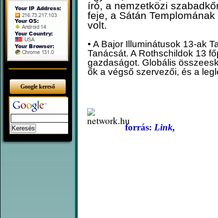
író, a nemzetközi sza­badk
feje, a Sátán Templomának f
volt.
• A Bajor Illuminátusok 13-ak 
Tanácsát. A Rothschildok 13 főpa
gazdaságot. Globális összees
ők a végső szervezői, és a leg
Google kereső
forrás:
Link,