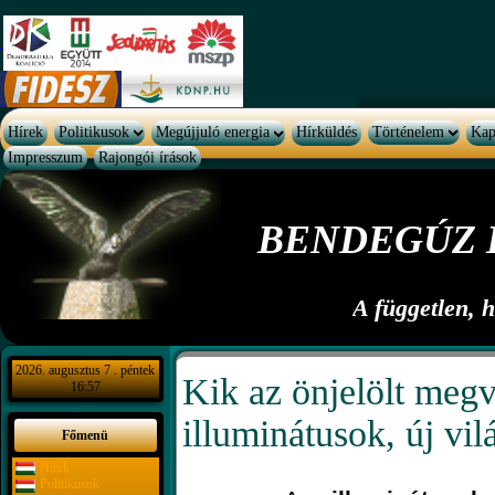
Hírek
Politikusok
Megújjuló energia
Hírküldés
Történelem
Kap
Impresszum
Rajongói írások
BENDEGÚZ 
A független, 
2026. augusztus 7 . péntek
Kik az önjelölt megv
16:57
illuminátusok, új vil
Főmenü
Hírek
Politikusok