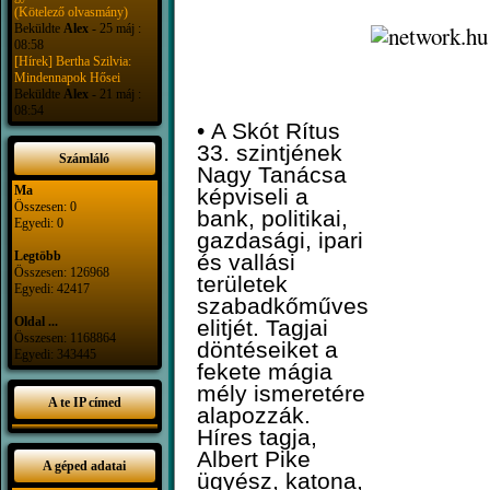
(Kötelező olvasmány)
Beküldte
Alex
- 25 máj :
08:58
[Hírek] Bertha Szilvia:
Mindennapok Hősei
Beküldte
Alex
- 21 máj :
08:54
•
A Skót Rítus
33. szintjének
Számláló
Nagy Tanácsa
Ma
képviseli a
Összesen: 0
bank, politikai,
Egyedi: 0
gazdasági, ipari
Legtöbb
és vallási
Összesen: 126968
területek
Egyedi: 42417
szabadkőműves
Oldal ...
elitjét. Tagjai
Összesen: 1168864
döntéseiket a
Egyedi: 343445
fekete mágia
mély ismeretére
A te IP címed
alapozzák.
Híres tagja,
Albert Pike
A géped adatai
ügyész, katona,