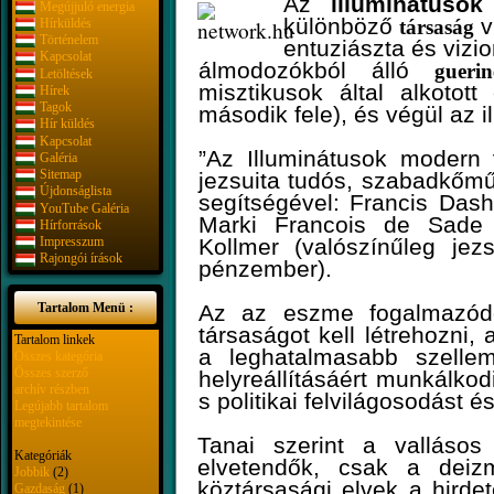
Az
illuminátusok
Megújjuló energia
különböző
v
Hírküldés
társaság
Történelem
entuziászta és vizi
Kapcsolat
álmodozókból álló
guerin
Letöltések
misztikusok által alkotott
Hírek
Tagok
második fele), és végül az i
Hír küldés
Kapcsolat
”Az Illuminátusok modern 
Galéria
Sitemap
jezsuita tudós, szabadkőmű
Újdonságlista
segítségével: Francis Dashw
YouTube Galéria
Marki Francois de Sade 
Hírforrások
Impresszum
Kollmer (valószínűleg jezs
Rajongói írások
pénzember).
Tartalom Menü :
Az az eszme fogalmazód
társaságot kell létrehozni, 
Tartalom linkek
a leghatalmasabb szellem
Összes kategória
Összes szerző
helyreállításáért munkálkod
archív részben
s
politikai felvilágosodást
és
Legújabb tartalom
megtekintése
Tanai szerint a vallásos
Kategóriák
elvetendők, csak a deiz
Jobbik
(2)
köztársasági elvek a hirde
Gazdaság
(1)