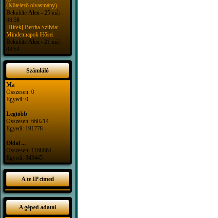
(Kötelező olvasmány)
Beküldte
Alex
- 25 máj :
08:58
[Hírek] Bertha Szilvia:
Mindennapok Hősei
Beküldte
Alex
- 21 máj :
08:54
Számláló
Ma
Összesen: 0
Egyedi: 0
Legtöbb
Összesen: 660214
Egyedi: 191778
Oldal ...
Összesen: 1168864
Egyedi: 343445
A te IP címed
A géped adatai