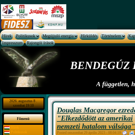
Hírek
Politikusok
Megújjuló energia
Hírküldés
Történelem
Kap
Impresszum
Rajongói írások
BENDEGÚZ 
A független, 
2026. augusztus 8 .
szombat 19:10
Douglas Macgregor ezred
"Elkezdődött az amerikai
Főmenü
nemzeti hatalom válsága"
Hírek
Politikusok
Posted onszombat 29 április 2023 - 08:04:19