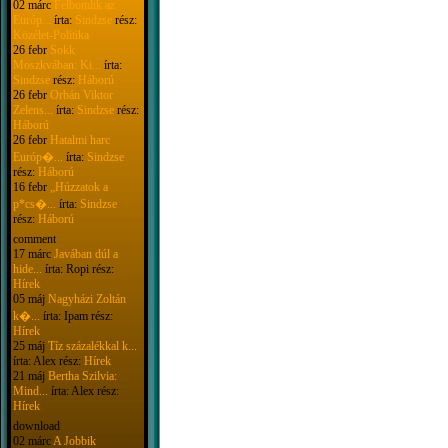
02 márc
Felbomlik az
Európ...
írta:
Sindzse
rész:
Közélet-Politika
26 febr
Sokk
Moszkvában: Ki...
írta:
Sindzse
rész:
Háború
26 febr
Orbán Viktor
Zelens...
írta:
Sindzse
rész:
Háború
26 febr
Hatalmi harc
Európ�...
írta:
Sindzse
rész:
Háború
16 febr
„Húzzatok a
p*cs�...
írta:
Sindzse
rész:
Háború
comment
17 márc
Javában dúl a
hide...
írta: Ropi rész:
Hírek
05 máj
Nagyházi Zoltán
k�...
írta: Ipam rész:
Hírek
25 máj
Tíz százalékkal k...
írta: Alex rész:
Hírek
21 máj
Bertha Szilvia:
Mind...
írta: Alex rész:
Hírek
download
02 márc
A Jobbik