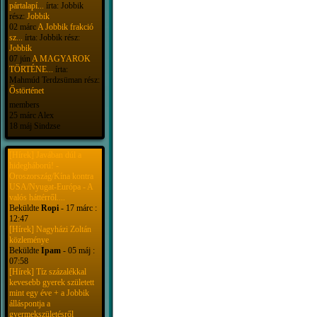
pártalapí...
írta: Jobbik
rész:
Jobbik
02 márc
A Jobbik frakció
sz...
írta: Jobbik rész:
Jobbik
07 jún
A MAGYAROK
TÖRTÉNE...
írta:
Mahmúd Terdzsüman rész:
Őstörténet
members
25 márc Alex
18 máj Sindzse
[Hírek] Javában dúl a
hidegháború! -
Oroszország/Kína kontra
USA/Nyugat-Európa - A
valós háttérről....
Beküldte
Ropi
- 17 márc :
12:47
[Hírek] Nagyházi Zoltán
közleménye
Beküldte
Ipam
- 05 máj :
07:58
[Hírek] Tíz százalékkal
kevesebb gyerek született
mint egy éve + a Jobbik
álláspontja a
gyermekszületésről