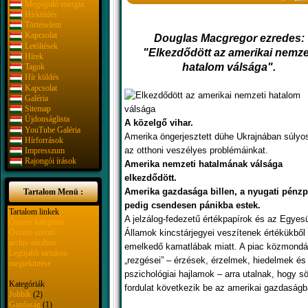
Megújjuló energia
Hírküldés
Történelem
Kapcsolat
Douglas Macgregor ezredes:
Letöltések
"
Elkezdődött az amerikai nemze
Hírek
hatalom válsága"
.
Tagok
Hír küldés
Kapcsolat
Galéria
Sitemap
Újdonságlista
A közelgő vihar.
YouTube Galéria
Amerika öngerjesztett dühe Ukrajnában súlyos
Hírforrások
az otthoni veszélyes problémáinkat.
Impresszum
Rajongói írások
Amerika nemzeti hatalmának válsága
elkezdődött.
Amerika gazdasága billen, a nyugati pénz
Tartalom Menü :
pedig csendesen pánikba estek.
Tartalom linkek
A jelzálog-fedezetű értékpapírok és az Egyesü
Összes kategória
Összes szerző
Államok kincstárjegyei veszítenek értékükből
archív részben
emelkedő kamatlábak miatt. A piac közmond
Legújabb tartalom
„rezgései” – érzések, érzelmek, hiedelmek és
megtekintése
pszichológiai hajlamok – arra utalnak, hogy sö
Kategóriák
fordulat következik be az amerikai gazdaságb
Jobbik
(2)
Gazdaság
(1)