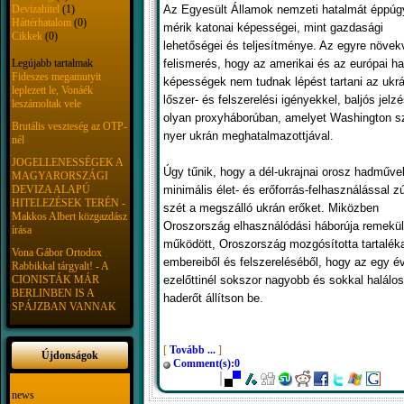
Devizahitel
(1)
Az Egyesült Államok nemzeti hatalmát éppúg
Háttérhatalom
(0)
mérik katonai képességei, mint gazdasági
Cikkek
(0)
lehetőségei és teljesítménye. Az egyre növek
Legújabb tartalmak
felismerés, hogy az amerikai és az európai had
Fideszes megamutyit
képességek nem tudnak lépést tartani az ukr
leplezett le, Vonáék
lőszer- és felszerelési igényekkel, baljós jelz
leszámoltak vele
olyan proxyháborúban, amelyet Washington sz
Brutális veszteség az OTP-
nyer ukrán meghatalmazottjával.
nél
JOGELLENESSÉGEK A
Úgy tűnik, hogy a dél-ukrajnai orosz hadműve
MAGYARORSZÁGI
DEVIZA ALAPÚ
minimális élet- és erőforrás-felhasználással z
HITELEZÉSEK TERÉN -
szét a megszálló ukrán erőket. Miközben
Makkos Albert közgazdász
Oroszország elhasználódási háborúja remekül
írása
működött, Oroszország mozgósította tartaléka
Vona Gábor Ortodox
embereiből és felszereléséből, hogy az egy é
Rabbikkal tárgyalt! - A
CIONISTÁK MÁR
ezelőttinél sokszor nagyobb és sokkal halálo
BERLINBEN IS A
haderőt állítson be.
SPÁJZBAN VANNAK
[
Tovább ...
]
Újdonságok
Comment(s):0
news