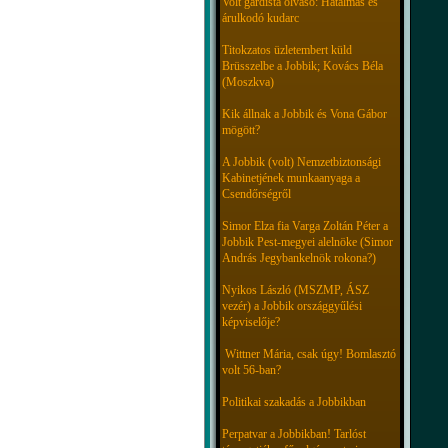
Volt gárdista olvasó: Hatalmas és
árulkodó kudarc
Titokzatos üzletembert küld
Brüsszelbe a Jobbik; Kovács Béla
(Moszkva)
Kik állnak a Jobbik és Vona Gábor
mögött?
A Jobbik (volt) Nemzetbiztonsági
Kabinetjének munkaanyaga a
Csendőrségről
Simor Elza fia Varga Zoltán Péter a
Jobbik Pest-megyei alelnöke (Simor
András Jegybankelnök rokona?)
Nyikos László (MSZMP, ÁSZ
vezér) a Jobbik országgyűlési
képviselője?
Wittner Mária, csak úgy! Bomlasztó
volt 56-ban?
Politikai szakadás a Jobbikban
Perpatvar a Jobbikban! Tarlóst