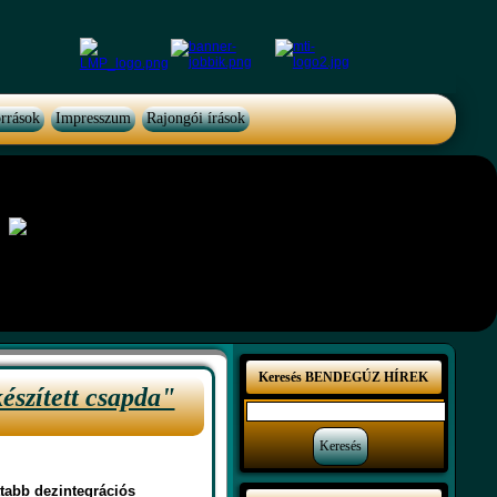
rrások
Impresszum
Rajongói írások
Keresés BENDEGÚZ HÍREK
észített csapda"
ttabb dezintegrációs