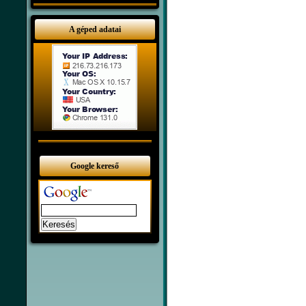
A géped adatai
Google kereső