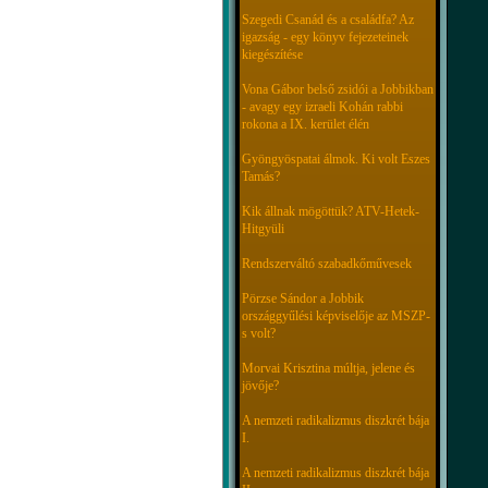
Szegedi Csanád és a családfa? Az
igazság - egy könyv fejezeteinek
kiegészítése
Vona Gábor belső zsidói a Jobbikban
- avagy egy izraeli Kohán rabbi
rokona a IX. kerület élén
Gyöngyöspatai álmok. Ki volt Eszes
Tamás?
Kik állnak mögöttük? ATV-Hetek-
Hitgyüli
Rendszerváltó szabadkőművesek
Pörzse Sándor a Jobbik
országgyűlési képviselője az MSZP-
s volt?
Morvai Krisztina múltja, jelene és
jövője?
A nemzeti radikalizmus diszkrét bája
I.
A nemzeti radikalizmus diszkrét bája