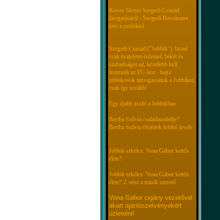
Köves Slomó Szegedi Csanád
látogatásáról - Szegedi Bocsánatot
kért a zsidóktól
Szegedi Csanád ("Jobbik"): Izrael
csak tiszteletet érdemel, békét és
szabadságot ad, közelebb kell
hoznunk az EU-hoz - hajrá
jobbikosok támogassátok a Jobbikot,
csak így tovább!
Egy újabb zsidó a Jobbikban
Bertha Szilvia családmodellje?
Bertha Szilvia férjének feltáró levele
Jobbik erkölcs: Vona Gábor kettős
élete?
Jobbik erkölcs: Vona Gábor kettős
élete? 2.-rész a másik szerető
Vona Gábor cigány vezetővel
akart ajánlószelvényekért
üzletelni!