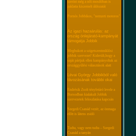
szerint még a női mosdóban is
zaklatta kiszemelt áldozatát
Pornós Jobbikos, "nemzeti motoros"
Az igazi hazaárulás: az
ország önlejárató-kampányát
támogatja Jobbik
Megbukott a szigetszentmiklósi
jobbik szervezet! Kiderült,hogy a
saját pártjuk ellen kampányoltak az
országgyűlési választások alatt
Lévai György Jobbikból való
távozásának további okai
Endrésik Zsolt tényfetáró levele a
Borsodban kialakult Jobbik
szervezetek feloszlatása kapcsán
Szegedi Csanád vezér, az önmaga
előtt is látens zsidó
Tudta, vagy nem tudta – Szegedi
Csanád a tanyán