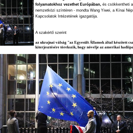
folyamatokhoz vezethet Európában,
és csökkentheti a
nemzetközi színtéren - mondta Wang Yiwei, a Kínai Né
Kapcsolatok Intézetének igazgatója.
A szakértő szerint
az ukrajnai válság "az Egyesült Államok által készített c
kiterjesztésére törekszik, hogy növelje az amerikai hadiip