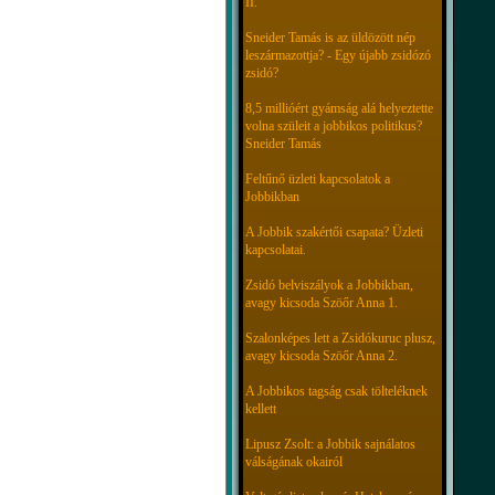
II.
Sneider Tamás is az üldözött nép
leszármazottja? - Egy újabb zsidózó
zsidó?
8,5 millióért gyámság alá helyeztette
volna szüleit a jobbikos politikus?
Sneider Tamás
Feltűnő üzleti kapcsolatok a
Jobbikban
A Jobbik szakértői csapata? Üzleti
kapcsolatai.
Zsidó belviszályok a Jobbikban,
avagy kicsoda Szöőr Anna 1.
Szalonképes lett a Zsidókuruc plusz,
avagy kicsoda Szöőr Anna 2.
A Jobbikos tagság csak tölteléknek
kellett
Lipusz Zsolt: a Jobbik sajnálatos
válságának okairól