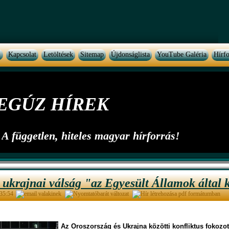
Kapcsolat
Letöltések
Sitemap
Újdonságlista
YouTube Galéria
Hírfo
EGÚZ HÍREK
A független, hiteles magyar hírforrás!
z ukrajnai válság "az Egyesült Államok által k
:35:54
Az Oroszország és Ukrajna közötti konfliktus fokozo