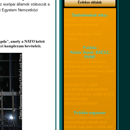
Érdekes oldalak
z európai államok státuszát a
pi Egyetem Nemzetközi
Őstörténetünk titkai:
Ujgurok – a nép, amely csak a
magyart tartja rokonának
Őstörténetünk titkai, Tárihi
Üngürüsz
sapda", amely a NATO keleti
ari komplexum bevételeit.
Politika
Kásler Árpád, BAÉSZ,
RVMP
Kásler az összes hozzáforduló
devizahiteles pénzét kicsalta! - A
csaló Dr. Kasler ellen büntető eljárás
megindítását követeljük!
KÁSLER ÜGY - NEM
VÁLHATOK CINKOSKÉNT
BŰNÖSSÉ CSAK AZÉRT, HOGY
MEGŐRIZZEM
NÉPSZERŰSÉGEMET
Politika vegyesen
Válasz a Jobbikos levelekre! - A
szerkesztőségbe érkeztek olyan
kérdések, hogy miért a Jobbik ellen