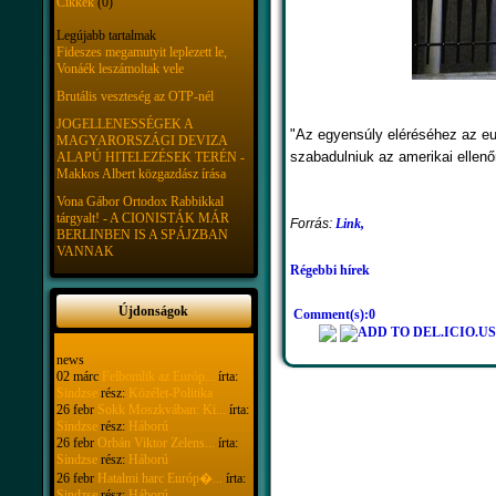
Cikkek
(0)
Legújabb tartalmak
Fideszes megamutyit leplezett le,
Vonáék leszámoltak vele
Brutális veszteség az OTP-nél
JOGELLENESSÉGEK A
"Az egyensúly eléréséhez az eur
MAGYARORSZÁGI DEVIZA
szabadulniuk az amerikai ellenő
ALAPÚ HITELEZÉSEK TERÉN -
Makkos Albert közgazdász írása
Vona Gábor Ortodox Rabbikkal
tárgyalt! - A CIONISTÁK MÁR
Forrás:
Link,
BERLINBEN IS A SPÁJZBAN
VANNAK
Régebbi hírek
Újdonságok
Comment(s):0
news
02 márc
Felbomlik az Európ...
írta:
Sindzse
rész:
Közélet-Politika
26 febr
Sokk Moszkvában: Ki...
írta:
Sindzse
rész:
Háború
26 febr
Orbán Viktor Zelens...
írta:
Sindzse
rész:
Háború
26 febr
Hatalmi harc Európ�...
írta:
Sindzse
rész:
Háború