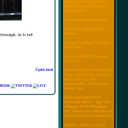
lépünk fel, amikor vannak nála
sokkal veszélyesebb ellenségei is
nemzetünknek?
Az emberi psziché manipulálása
Vona a Fidesz tagjaként kezdte a
Jobbikban
tonságát, és ki kell
Igaza lesz Csurkának? Vona Gábor
szefard zsidó?
Ortodox RABBIKKAL tárgyalt
Vona Gábor
Újabb hírek
MAGYAR FŐNIX MOZGALOM
Avagy a sólyom helyett felrepül az
amerikai sas? Egy újabb
szabdadkőműves, kóser alapítású
"nemzeti" párt
Újabb szabadkőműves
szervezet alakul? - úgy tűnik
a Magyar Főnix Mozgalom
nem váltotta be a hozzáfűzött
szabadkőműves reményeket?
A Jobbikos politikus az ügyész