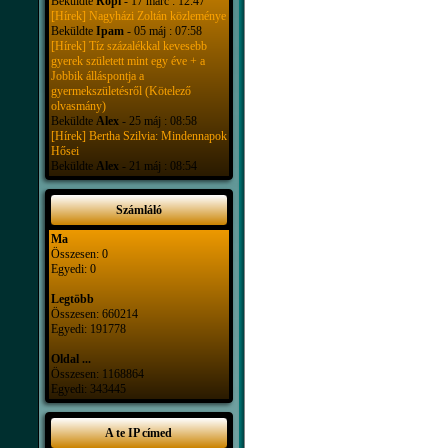
Beküldte
Ropi
- 17 márc : 12:47
[Hírek] Nagyházi Zoltán közleménye
Beküldte
Ipam
- 05 máj : 07:58
[Hírek] Tíz százalékkal kevesebb
gyerek született mint egy éve + a
Jobbik álláspontja a
gyermekszületésről (Kötelező
olvasmány)
Beküldte
Alex
- 25 máj : 08:58
[Hírek] Bertha Szilvia: Mindennapok
Hősei
Beküldte
Alex
- 21 máj : 08:54
Számláló
Ma
Összesen: 0
Egyedi: 0
Legtöbb
Összesen: 660214
Egyedi: 191778
Oldal ...
Összesen: 1168864
Egyedi: 343445
A te IP címed