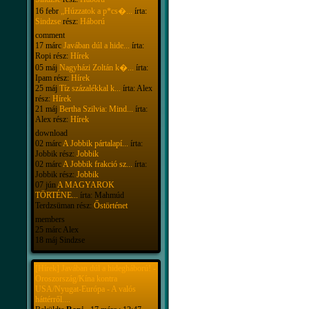
16 febr
„Húzzatok a p*cs�...
írta:
Sindzse
rész:
Háború
comment
17 márc
Javában dúl a hide...
írta:
Ropi rész:
Hírek
05 máj
Nagyházi Zoltán k�...
írta:
Ipam rész:
Hírek
25 máj
Tíz százalékkal k...
írta: Alex
rész:
Hírek
21 máj
Bertha Szilvia: Mind...
írta:
Alex rész:
Hírek
download
02 márc
A Jobbik pártalapí...
írta:
Jobbik rész:
Jobbik
02 márc
A Jobbik frakció sz...
írta:
Jobbik rész:
Jobbik
07 jún
A MAGYAROK
TÖRTÉNE...
írta: Mahmúd
Terdzsüman rész:
Őstörténet
members
25 márc Alex
18 máj Sindzse
[Hírek] Javában dúl a hidegháború! -
Oroszország/Kína kontra
USA/Nyugat-Európa - A valós
háttérről....