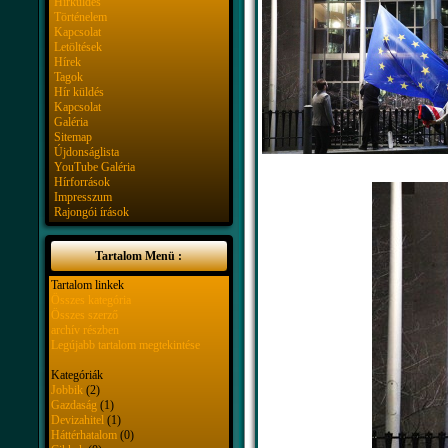
Hírküldés
Történelem
Kapcsolat
Letöltések
Hírek
Tagok
Hír küldés
Kapcsolat
Galéria
Sitemap
Újdonságlista
YouTube Galéria
Hírforrások
Impresszum
Rajongói írások
Tartalom Menü :
Tartalom linkek
Összes kategória
Összes szerző
archív részben
Legújabb tartalom megtekintése
Kategóriák
Jobbik
(2)
Gazdaság
(1)
Devizahitel
(1)
Háttérhatalom
(0)