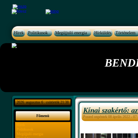
Hírek
Politikusok
Megújjuló energia
Hírküldés
Történelem
BEND
2026. augusztus 6 . csütörtök 21:38
Kínai szakértő: a
Főmenü
Posted onpéntek 08 április 2022 - 07
Hírek
Politikusok
Megújjuló energia