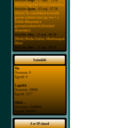
Beküldte
Ropi
- 17 márc : 12:47
[Hírek] Nagyházi Zoltán közleménye
Beküldte
Ipam
- 05 máj : 07:58
[Hírek] Tíz százalékkal kevesebb
gyerek született mint egy éve + a
Jobbik álláspontja a
gyermekszületésről (Kötelező
olvasmány)
Beküldte
Alex
- 25 máj : 08:58
[Hírek] Bertha Szilvia: Mindennapok
Hősei
Beküldte
Alex
- 21 máj : 08:54
Számláló
Ma
Összesen: 0
Egyedi: 0
Legtöbb
Összesen: 29666
Egyedi: 5377
Oldal ...
Összesen: 1168864
Egyedi: 343445
A te IP címed