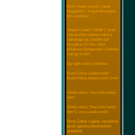
Köves Slomó Szegedi Csanád
látogatásáról - Szegedi Bocsánatot
kért a zsidóktól
Szegedi Csanád ("Jobbik"): Izrael
csak tiszteletet érdemel, békét és
szabadságot ad, közelebb kell
hoznunk az EU-hoz - hajrá
jobbikosok támogassátok a Jobbikot,
csak így tovább!
Egy újabb zsidó a Jobbikban
Bertha Szilvia családmodellje?
Bertha Szilvia férjének feltáró levele
Jobbik erkölcs: Vona Gábor kettős
élete?
Jobbik erkölcs: Vona Gábor kettős
élete? 2.-rész a másik szerető
Vona Gábor cigány vezetővel
akart ajánlószelvényekért
üzletelni!