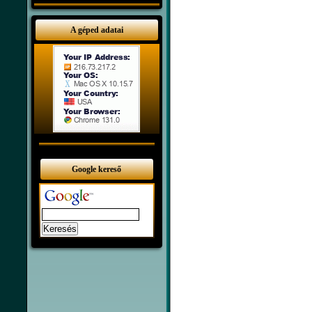
A géped adatai
Google kereső