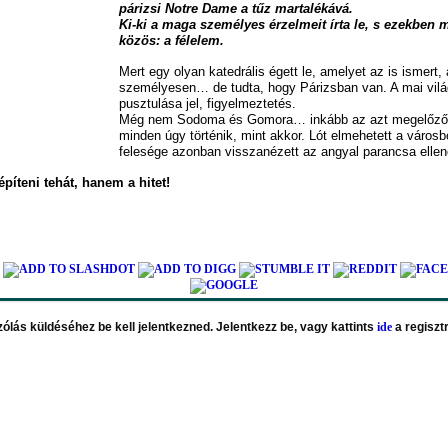
párizsi Notre Dame a tűz martalékává.
Ki-ki a maga személyes érzelmeit írta le, s ezekben 
közös: a félelem.
Mert egy olyan katedrális égett le, amelyet az is ismert, 
személyesen… de tudta, hogy Párizsban van. A mai vilá
pusztulása jel, figyelmeztetés.
Még nem Sodoma és Gomora… inkább az azt megelőző in
minden úgy történik, mint akkor. Lót elmehetett a város
felesége azonban visszanézett az angyal parancsa elle
píteni tehát, hanem a hitet!
ólás küldéséhez be kell jelentkezned. Jelentkezz be, vagy kattints
ide
a regiszt