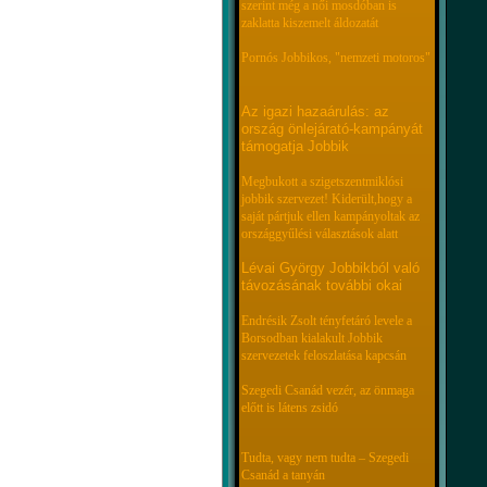
szerint még a női mosdóban is
zaklatta kiszemelt áldozatát
Pornós Jobbikos, "nemzeti motoros"
Az igazi hazaárulás: az
ország önlejárató-kampányát
támogatja Jobbik
Megbukott a szigetszentmiklósi
jobbik szervezet! Kiderült,hogy a
saját pártjuk ellen kampányoltak az
országgyűlési választások alatt
Lévai György Jobbikból való
távozásának további okai
Endrésik Zsolt tényfetáró levele a
Borsodban kialakult Jobbik
szervezetek feloszlatása kapcsán
Szegedi Csanád vezér, az önmaga
előtt is látens zsidó
Tudta, vagy nem tudta – Szegedi
Csanád a tanyán