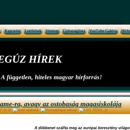
Kapcsolat
Letöltések
Sitemap
Újdonságlista
YouTube Galéria
Hírfo
EGÚZ HÍREK
A független, hiteles magyar hírforrás!
ame-ra, avagy az ostobaság magasiskolája
 07:05:58
A döbbenet szállta meg az európai keresztény világot,