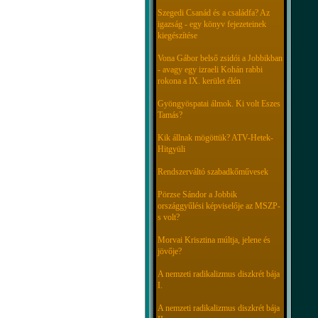
Szegedi Csanád és a családfa? Az
igazság - egy könyv fejezeteinek
kiegészítése
Vona Gábor belső zsidói a Jobbikban
- avagy egy izraeli Kohán rabbi
rokona a IX. kerület élén
Gyöngyöspatai álmok. Ki volt Eszes
Tamás?
Kik állnak mögöttük? ATV-Hetek-
Hitgyüli
Rendszerváltó szabadkőművesek
Pörzse Sándor a Jobbik
országgyűlési képviselője az MSZP-
s volt?
Morvai Krisztina múltja, jelene és
jövője?
A nemzeti radikalizmus diszkrét bája
I.
A nemzeti radikalizmus diszkrét bája