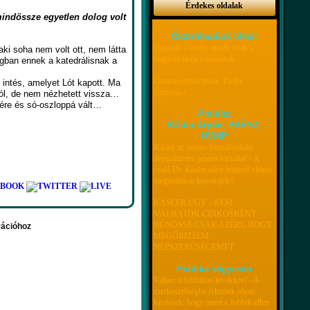
Érdekes oldalak
mindössze egyetlen dolog volt
Őstörténetünk titkai:
Ujgurok – a nép, amely csak a
aki soha nem volt ott, nem látta
magyart tartja rokonának
gban ennek a katedrálisnak a
Őstörténetünk titkai, Tárihi
tés, amelyet Lót kapott. Ma
Üngürüsz
ból, de nem nézhetett vissza…
nére és só-oszloppá vált…
Politika
Kásler Árpád, BAÉSZ,
RVMP
Kásler az összes hozzáforduló
devizahiteles pénzét kicsalta! - A
csaló Dr. Kasler ellen büntető eljárás
megindítását követeljük!
KÁSLER ÜGY - NEM
VÁLHATOK CINKOSKÉNT
BŰNÖSSÉ CSAK AZÉRT, HOGY
rációhoz
MEGŐRIZZEM
NÉPSZERŰSÉGEMET
Politika vegyesen
Válasz a Jobbikos levelekre! - A
szerkesztőségbe érkeztek olyan
kérdések, hogy miért a Jobbik ellen