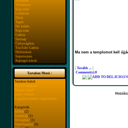
Hírküldés
Történelem
Kapcsolat
Letöltések
Hírek
Tagok
Hír küldés
Kapcsolat
Galéria
Sitemap
Újdonságlista
YouTube Galéria
Hírforrások
Ma nem a templomot kell újjáé
Impresszum
Rajongói írások
[
Tovább ...
]
Comment(s):0
Tartalom Menü :
Tartalom linkek
Összes kategória
Összes szerző
Hozzász
archív részben
Legújabb tartalom megtekintése
Kategóriák
Jobbik
(2)
Gazdaság
(1)
Devizahitel
(1)
Háttérhatalom
(0)