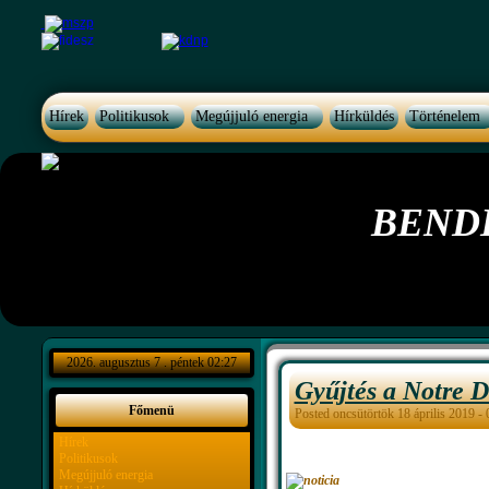
Hírek
Politikusok
Megújjuló energia
Hírküldés
Történelem
BEND
2026. augusztus 7 . péntek 02:27
Gyűjtés a Notre D
Főmenü
Posted oncsütörtök 18 április 2019 -
Hírek
Politikusok
Megújjuló energia