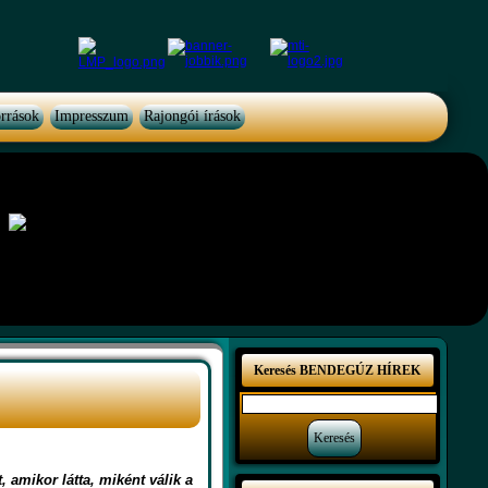
rrások
Impresszum
Rajongói írások
Keresés BENDEGÚZ HÍREK
 amikor látta, miként válik a