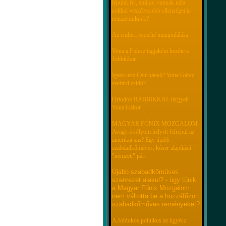
lépünk fel, amikor vannak nála
sokkal veszélyesebb ellenségei is
nemzetünknek?
Az emberi psziché manipulálása
Vona a Fidesz tagjaként kezdte a
Jobbikban
Igaza lesz Csurkának? Vona Gábor
szefard zsidó?
Ortodox RABBIKKAL tárgyalt
Vona Gábor
MAGYAR FŐNIX MOZGALOM
Avagy a sólyom helyett felrepül az
amerikai sas? Egy újabb
szabdadkőműves, kóser alapítású
"nemzeti" párt
Újabb szabadkőműves
szervezet alakul? - úgy tűnik
a Magyar Főnix Mozgalom
nem váltotta be a hozzáfűzött
szabadkőműves reményeket?
A Jobbikos politikus az ügyész