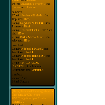
16 febr
„Húzzatok a p*cs�...
írta:
Sindzse
rész:
Háború
comment
17 márc
Javában dúl a hide...
írta:
Ropi rész:
Hírek
05 máj
Nagyházi Zoltán k�...
írta:
Ipam rész:
Hírek
25 máj
Tíz százalékkal k...
írta: Alex
rész:
Hírek
21 máj
Bertha Szilvia: Mind...
írta:
Alex rész:
Hírek
download
02 márc
A Jobbik pártalapí...
írta:
Jobbik rész:
Jobbik
02 márc
A Jobbik frakció sz...
írta:
Jobbik rész:
Jobbik
07 jún
A MAGYAROK
TÖRTÉNE...
írta: Mahmúd
Terdzsüman rész:
Őstörténet
members
25 márc Alex
18 máj Sindzse
[Hírek] Javában dúl a hidegháború! -
Oroszország/Kína kontra
USA/Nyugat-Európa - A valós
háttérről....