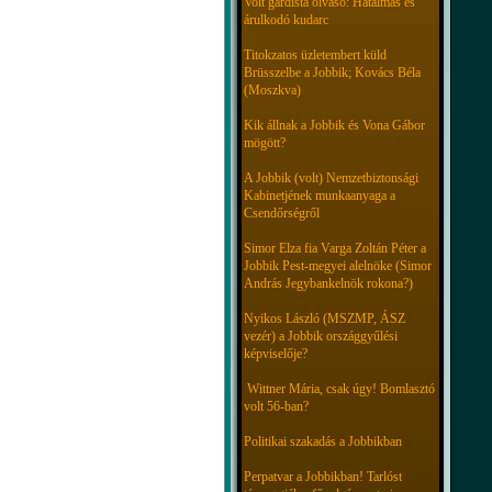
Volt gárdista olvasó: Hatalmas és
árulkodó kudarc
Titokzatos üzletembert küld
Brüsszelbe a Jobbik; Kovács Béla
(Moszkva)
Kik állnak a Jobbik és Vona Gábor
mögött?
A Jobbik (volt) Nemzetbiztonsági
Kabinetjének munkaanyaga a
Csendőrségről
Simor Elza fia Varga Zoltán Péter a
Jobbik Pest-megyei alelnöke (Simor
András Jegybankelnök rokona?)
Nyikos László (MSZMP, ÁSZ
vezér) a Jobbik országgyűlési
képviselője?
Wittner Mária, csak úgy! Bomlasztó
volt 56-ban?
Politikai szakadás a Jobbikban
Perpatvar a Jobbikban! Tarlóst