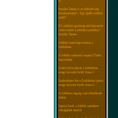
II.
Sneider Tamás is az üldözött nép
leszármazottja? - Egy újabb zsidózó
zsidó?
8,5 millióért gyámság alá helyeztette
volna szüleit a jobbikos politikus?
Sneider Tamás
Feltűnő üzleti kapcsolatok a
Jobbikban
A Jobbik szakértői csapata? Üzleti
kapcsolatai.
Zsidó belviszályok a Jobbikban,
avagy kicsoda Szöőr Anna 1.
Szalonképes lett a Zsidókuruc plusz,
avagy kicsoda Szöőr Anna 2.
A Jobbikos tagság csak tölteléknek
kellett
Lipusz Zsolt: a Jobbik sajnálatos
válságának okairól