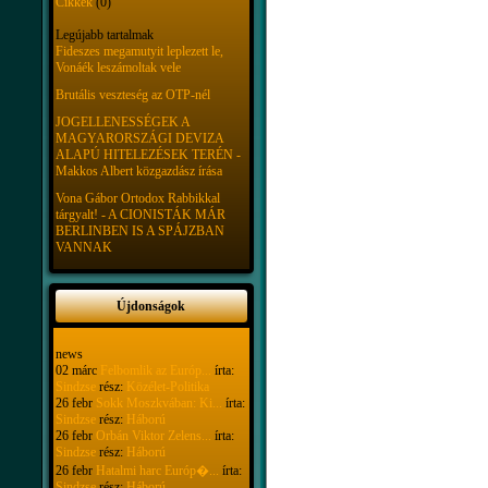
Cikkek
(0)
Legújabb tartalmak
Fideszes megamutyit leplezett le,
Vonáék leszámoltak vele
Brutális veszteség az OTP-nél
JOGELLENESSÉGEK A
MAGYARORSZÁGI DEVIZA
ALAPÚ HITELEZÉSEK TERÉN -
Makkos Albert közgazdász írása
Vona Gábor Ortodox Rabbikkal
tárgyalt! - A CIONISTÁK MÁR
BERLINBEN IS A SPÁJZBAN
VANNAK
Újdonságok
news
02 márc
Felbomlik az Európ...
írta:
Sindzse
rész:
Közélet-Politika
26 febr
Sokk Moszkvában: Ki...
írta:
Sindzse
rész:
Háború
26 febr
Orbán Viktor Zelens...
írta:
Sindzse
rész:
Háború
26 febr
Hatalmi harc Európ�...
írta:
Sindzse
rész:
Háború